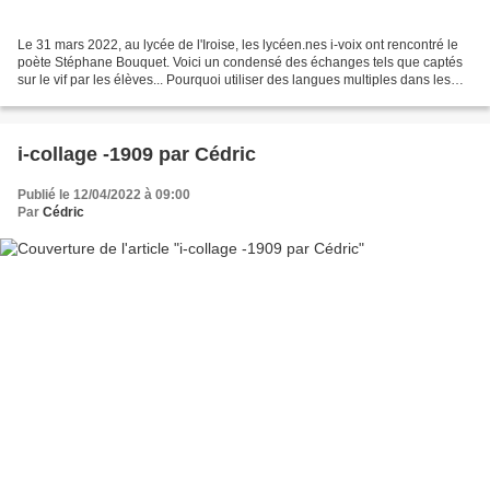
Le 31 mars 2022, au lycée de l'Iroise, les lycéen.nes i-voix ont rencontré le
poète Stéphane Bouquet. Voici un condensé des échanges tels que captés
sur le vif par les élèves... Pourquoi utiliser des langues multiples dans les
poèmes ? Stéphane Bouquet...
i-collage -1909 par Cédric
Publié le 12/04/2022 à 09:00
Par
Cédric