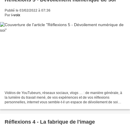
Publié le 03/02/2022 à 07:36
Par
i-voix
Vidéos de YouTubeurs, réseaux sociaux, vlogs … : de manière générale, à
la lumière du travail mené, de vos expériences et de vos réflexions
personnelles, internet vous semble-t-il un espace de dévoilement de soi
adapté ? « On ne peut pas répondre par...
Réflexions 4 - La fabrique de l'image