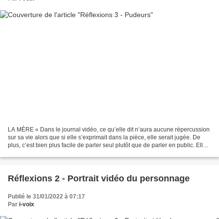
LA MÈRE « Dans le journal vidéo, ce qu’elle dit n’aura aucune répercussion
sur sa vie alors que si elle s’exprimait dans la pièce, elle serait jugée. De
plus, c’est bien plus facile de parler seul plutôt que de parler en public. Elle
ne veut pas que ses...
Réflexions 2 - Portrait vidéo du personnage
Publié le 31/01/2022 à 07:17
Par
i-voix