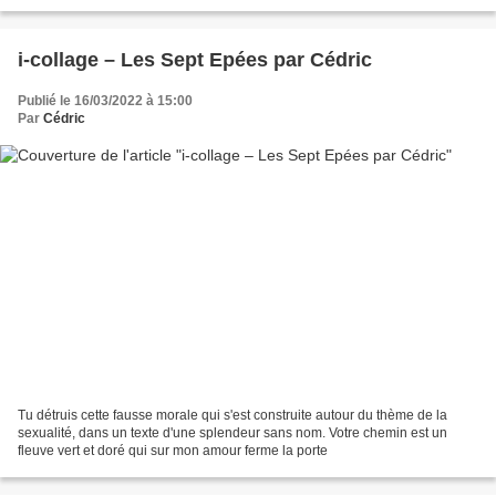
compte c'est quoi vivre ? (p103 - 106 du...
i-collage – Les Sept Epées par Cédric
Publié le 16/03/2022 à 15:00
Par
Cédric
Tu détruis cette fausse morale qui s'est construite autour du thème de la
sexualité, dans un texte d'une splendeur sans nom. Votre chemin est un
fleuve vert et doré qui sur mon amour ferme la porte