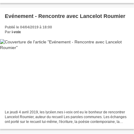
exprimer autrement, c'est nécessaire...
Evénement - Rencontre avec Lancelot Roumier
Publié le 04/04/2019 à 18:00
Par
i-voix
Le jeudi 4 avril 2019, les lycéen.nes i-voix ont eu le bonheur de rencontrer
Lancelot Roumier, auteur du recueil Les paroles communes. Les échanges
ont porté sur le recueil lui-même, l'écriture, la poésie contemporaine, la
littérature, le métier d'écrivain,...