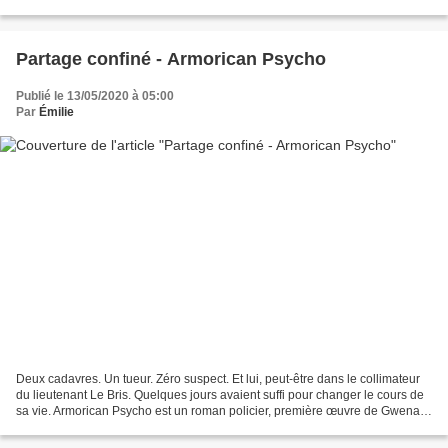
l'ouvrage Alvéoles Ouest et de la création...
Partage confiné - Armorican Psycho
Publié le 13/05/2020 à 05:00
Par
Émilie
Deux cadavres. Un tueur. Zéro suspect. Et lui, peut-être dans le collimateur
du lieutenant Le Bris. Quelques jours avaient suffi pour changer le cours de
sa vie. Armorican Psycho est un roman policier, première œuvre de Gwenael
Le Guellec parue en 2019....