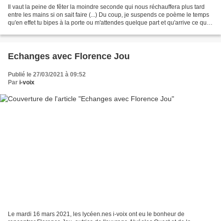
Il vaut la peine de fêter la moindre seconde qui nous réchauffera plus tard
entre les mains si on sait faire (...) Du coup, je suspends ce poème le temps
qu'en effet tu bipes à la porte ou m'attendes quelque part et qu'arrive ce qui
était promis." Les...
Echanges avec Florence Jou
Publié le 27/03/2021 à 09:52
Par
i-voix
Le mardi 16 mars 2021, les lycéen.nes i-voix ont eu le bonheur de