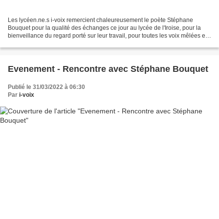
Les lycéen.ne.s i-voix remercient chaleureusement le poète Stéphane
Bouquet pour la qualité des échanges ce jour au lycée de l'Iroise, pour la
bienveillance du regard porté sur leur travail, pour toutes les voix mêlées et
mains serrées. "Tout poème est...
Evenement - Rencontre avec Stéphane Bouquet
Publié le 31/03/2022 à 06:30
Par
i-voix