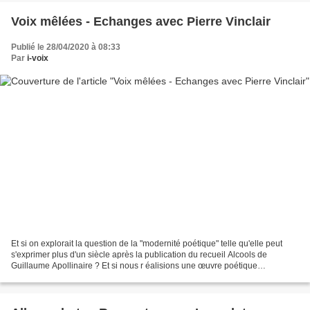
Voix mêlées - Echanges avec Pierre Vinclair
Publié le 28/04/2020 à 08:33
Par
i-voix
Et si on explorait la question de la "modernité poétique" telle qu'elle peut
s'exprimer plus d'un siècle après la publication du recueil Alcools de
Guillaume Apollinaire ? Et si nous r éalisions une œuvre poétique
multimodale ? Et si nous mêlions nos...