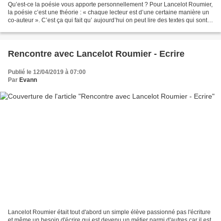
Qu’est-ce la poésie vous apporte personnellement ? Pour Lancelot Roumier,
la poésie c’est une théorie : « chaque lecteur est d’une certaine manière un
co-auteur ». C’est ça qui fait qu’ aujourd’hui on peut lire des textes qui sont
assez vieux. Écrire,...
Rencontre avec Lancelot Roumier - Ecrire
Publié le 12/04/2019 à 07:00
Par
Evann
Lancelot Roumier était tout d'abord un simple élève passionné pas l'écriture
et même un besoin d'écrire qui est devenu un métier parmi d'autres car il est