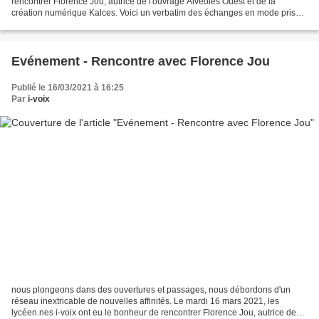
rencontrer Florence Jou, autrice de l'ouvrage Alvéoles Ouest et de la
création numérique Kalces. Voici un verbatim des échanges en mode prise
collaborative de notes ... Pourquoi avez-vous...
Evénement - Rencontre avec Florence Jou
Publié le 16/03/2021 à 16:25
Par
i-voix
nous plongeons dans des ouvertures et passages, nous débordons d'un
réseau inextricable de nouvelles affinités. Le mardi 16 mars 2021, les
lycéen.nes i-voix ont eu le bonheur de rencontrer Florence Jou, autrice de