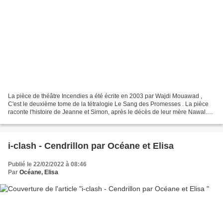
La pièce de théâtre Incendies a été écrite en 2003 par Wajdi Mouawad ,
C'est le deuxième tome de la tétralogie Le Sang des Promesses . La pièce
raconte l'histoire de Jeanne et Simon, après le décès de leur mère Nawal.
Le notaire Hermile convoque alors...
i-clash - Cendrillon par Océane et Elisa
Publié le 22/02/2022 à 08:46
Par
Océane, Elisa