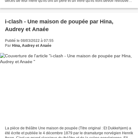
décès de leur mère qu'ils ont un père et un frère qu'ils vont devoir retrouver
pour leur remettre une enveloppe...
i-clash - Une maison de poupée par Hina,
Audrey et Anaée
Publié le 08/03/2022 à 07:55
Par
Hina, Audrey et Anaée
La pièce de théâtre Une maison de poupée (Titre original : Et Dukkehjem) a
été écrite et publiée le 4 décembre 1879 par le dramaturge norvégien Henrik
Ibsen. C'est un grand classique du théâtre et de la scène norvégienne. Elle a