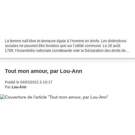
La femme naît libre et demeure égale à l’homme en droits. Les distinctions
sociales ne peuvent être fondées que sur l’utilité commune. Le 26 août
1789, l'Assemblée nationale constituante vote la Déclaration des droits de
l’homme et du citoyen. Elle comporte...
Tout mon amour, par Lou-Ann
Publié le 04/03/2021 à 10:17
Par
Lou-Ann