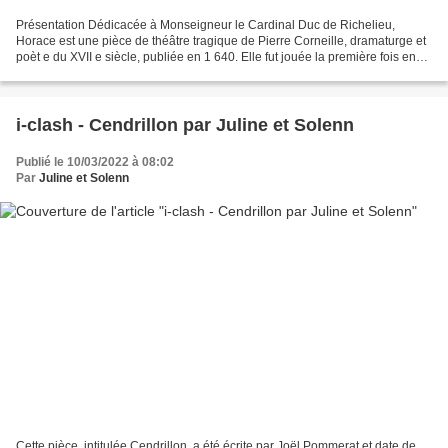
Présentation Dédicacée à Monseigneur le Cardinal Duc de Richelieu,
Horace est une pièce de théâtre tragique de Pierre Corneille, dramaturge et
poèt e du XVII e siècle, publiée en 1 640. Elle fut jouée la première fois en
mars 1640 au théâtre du Marais...
i-clash - Cendrillon par Juline et Solenn
Publié le 10/03/2022 à 08:02
Par
Juline et Solenn
Cette pièce, intitulée Cendrillon, a été écrite par Joël Pommerat et date de