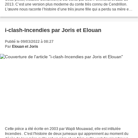
2013. C’est une version plus moderne du conte très connu de Cendrillon.
L’œuvre nous raconte l’histoire d’une très jeune fille qui a perdu sa mère et
qui emménage chez sa belle-mère...
i-clash-Incendies par Joris et Elouan
Publié le 09/03/2022 à 08:27
Par
Elouan et Joris
Cette pièce a été écrite en 2003 par Wajdi Mouawad, elle est intitulée
Incendies . C'est l'histoire de deux jumeaux qui apprennent au moment du