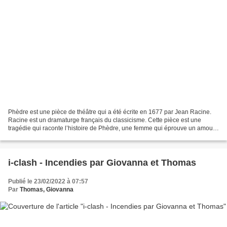
Phèdre est une pièce de théâtre qui a été écrite en 1677 par Jean Racine.
Racine est un dramaturge français du classicisme. Cette pièce est une
tragédie qui raconte l’histoire de Phèdre, une femme qui éprouve un amour
interdit pour son beau-fils Hippolyte....
i-clash - Incendies par Giovanna et Thomas
Publié le 23/02/2022 à 07:57
Par
Thomas, Giovanna