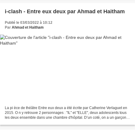
i-clash - Entre eux deux par Ahmad et Haitham
Publié le 03/03/2022 à 10:12
Par
Ahmad et Haïtham
La pi èce de théâtre Entre eux deux a été écrite par Catherine Verlaguet en
2015. O n y retrouve 2 personnages : "IL" et "ELLE", deux adolescents tous
les deux ensemble dans une chambre d'hôpital. D’un coté, on a un garçon,
IL, qui a été traumatisé par...