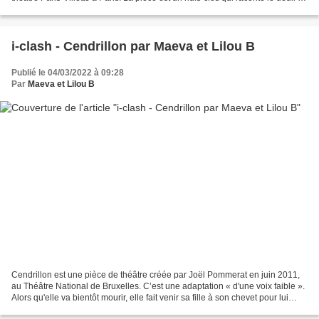
Simon WEINBERG et le jour...
i-clash - Cendrillon par Maeva et Lilou B
Publié le 04/03/2022 à 09:28
Par
Maeva et Lilou B
Cendrillon est une pièce de théâtre créée par Joël Pommerat en juin 2011,
au Théâtre National de Bruxelles. C’est une adaptation « d'une voix faible ».
Alors qu'elle va bientôt mourir, elle fait venir sa fille à son chevet pour lui
parler une dernière...