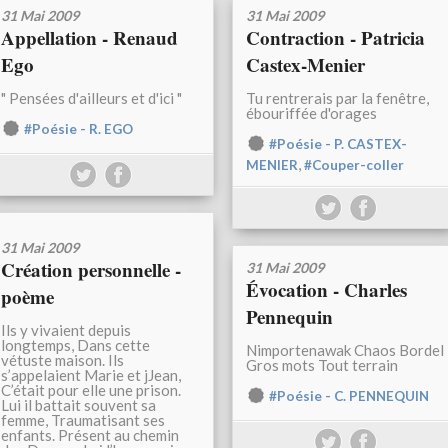
31 Mai 2009
31 Mai 2009
Appellation - Renaud
Contraction - Patricia
Ego
Castex-Menier
" Pensées d'ailleurs et d'ici "
Tu rentrerais par la fenêtre,
ébouriffée d'orages
#Poésie - R. EGO
#Poésie - P. CASTEX-
,
MENIER
#Couper-coller
31 Mai 2009
Création personnelle -
31 Mai 2009
Évocation - Charles
poème
Pennequin
Ils y vivaient depuis
longtemps, Dans cette
Nimportenawak Chaos Bordel
vétuste maison. Ils
Gros mots Tout terrain
s’appelaient Marie et jJean,
C’était pour elle une prison.
#Poésie - C. PENNEQUIN
Lui il battait souvent sa
femme, Traumatisant ses
enfants. Présent au chemin