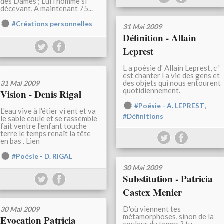
des Dames ; Lui l’homme si
décevant, A maintenant 75...
#Créations personnelles
31 Mai 2009
Définition - Allain
Leprest
L a poésie d' Allain Leprest, c '
est chanter l a vie des gens et
des objets qui nous entourent
31 Mai 2009
quotidiennement.
Vision - Denis Rigal
,
#Poésie - A. LEPREST
L'eau vive à l'étier vi ent et va
#Définitions
le sable coule et se rassemble
fait ventre l'enfant touche
terre le temps renaît la tête
en bas . Lien
#Poésie - D. RIGAL
30 Mai 2009
Substitution - Patricia
Castex Menier
D'où viennent tes
30 Mai 2009
métamorphoses, sinon de la
Evocation Patricia