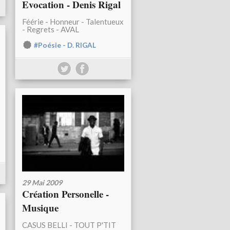
Evocation - Denis Rigal
Féérie - Honneur - Talentueux
- Regrets - AVAL
#Poésie - D. RIGAL
29 Mai 2009
Création Personelle -
Musique
CASUS BELLI - TOUT P'TIT