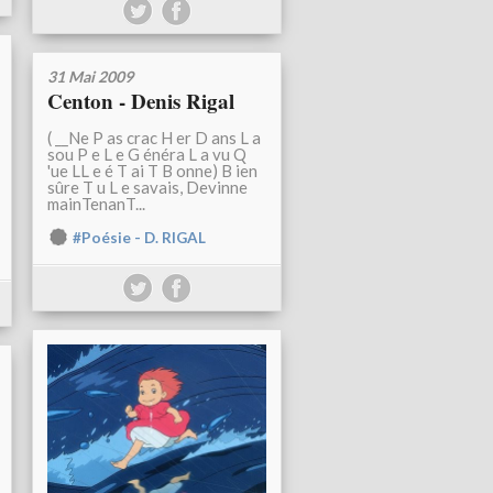
31 Mai 2009
Centon - Denis Rigal
( __Ne P as crac H er D ans L a
sou P e L e G énéra L a vu Q
'ue LL e é T ai T B onne) B ien
sûre T u L e savais, Devinne
mainTenanT...
#Poésie - D. RIGAL