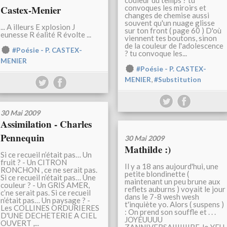
couleur du temps ? tu
Castex-Menier
convoques les miroirs et
changes de chemise aussi
souvent qu'un nuage glisse
... A illeurs E xplosion J
sur ton front ( page 60 ) D'où
eunesse R éalité R évolte ...
viennent tes boutons, sinon
de la couleur de l'adolescence
#Poésie - P. CASTEX-
? tu convoque les...
MENIER
#Poésie - P. CASTEX-
,
MENIER
#Substitution
30 Mai 2009
Assimilation - Charles
Pennequin
30 Mai 2009
Mathilde :)
Si ce recueil n’était pas… Un
fruit ? - Un CITRON
Il y a 18 ans aujourd'hui, une
RONCHON , ce ne serait pas.
petite blondinette (
Si ce recueil n’était pas… Une
maintenant un peu brune aux
couleur ? - Un GRIS AMER,
reflets auburns ) voyait le jour
c’ne serait pas. Si ce recueil
dans le 7-8 wesh wesh
n’était pas… Un paysage ? -
t'inquiète yo. Alors ( suspens )
Les COLLINES ORDURIERES
: On prend son souffle et . . .
D'UNE DECHETERIE A CIEL
JOYEUUUU
OUVERT ,...