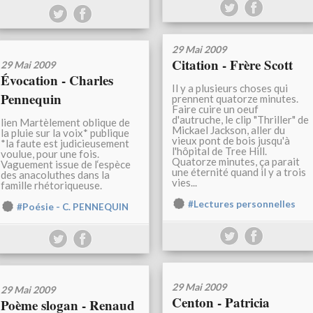
29 Mai 2009
Citation - Frère Scott
29 Mai 2009
Évocation - Charles
Il y a plusieurs choses qui
Pennequin
prennent quatorze minutes.
Faire cuire un oeuf
d'autruche, le clip "Thriller" de
lien Martèlement oblique de
Mickael Jackson, aller du
la pluie sur la voix* publique
vieux pont de bois jusqu'à
*la faute est judicieusement
l'hôpital de Tree Hill.
voulue, pour une fois.
Quatorze minutes, ça parait
Vaguement issue de l‘espèce
une éternité quand il y a trois
des anacoluthes dans la
vies...
famille rhétoriqueuse.
#Lectures personnelles
#Poésie - C. PENNEQUIN
29 Mai 2009
29 Mai 2009
Centon - Patricia
Poème slogan - Renaud