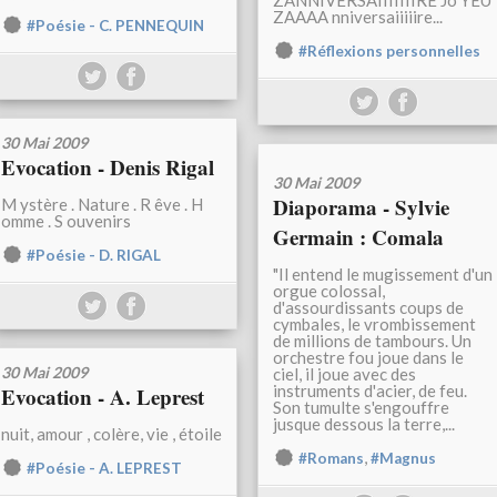
ZANNIVERSAIIIIIIIRE Jo YEU
ZAAAA nniversaiiiiire...
#Poésie - C. PENNEQUIN
#Réflexions personnelles
30 Mai 2009
Evocation - Denis Rigal
30 Mai 2009
Diaporama - Sylvie
M ystère . Nature . R êve . H
omme . S ouvenirs
Germain : Comala
#Poésie - D. RIGAL
"Il entend le mugissement d'un
orgue colossal,
d'assourdissants coups de
cymbales, le vrombissement
de millions de tambours. Un
orchestre fou joue dans le
30 Mai 2009
ciel, il joue avec des
instruments d'acier, de feu.
Evocation - A. Leprest
Son tumulte s'engouffre
jusque dessous la terre,...
nuit, amour , colère, vie , étoile
,
#Romans
#Magnus
#Poésie - A. LEPREST