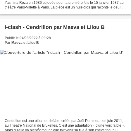
Yasmina Reza en 1986 et jouée pour la première fois le 15 janvier 1987 au
théâtre Paris-Villette à Paris. La pièce est un huis-clos qui raconte le deuil de
Simon WEINBERG et le jour...
i-clash - Cendrillon par Maeva et Lilou B
Publié le 04/03/2022 à 09:28
Par
Maeva et Lilou B
Cendrillon est une pièce de théâtre créée par Joël Pommerat en juin 2011,
au Théâtre National de Bruxelles. C’est une adaptation « d'une voix faible ».
Alors qu'elle va bientôt mourir, elle fait venir sa fille à son chevet pour lui