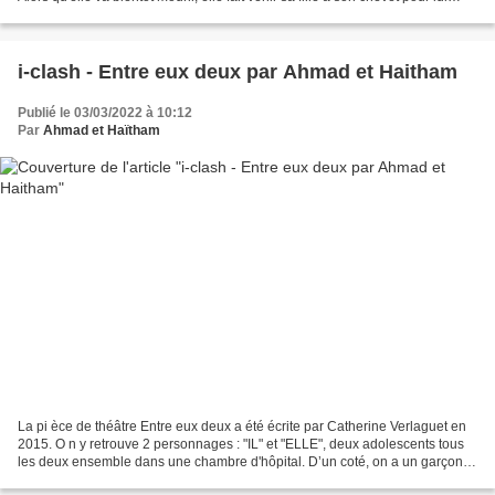
parler une dernière...
i-clash - Entre eux deux par Ahmad et Haitham
Publié le 03/03/2022 à 10:12
Par
Ahmad et Haïtham
La pi èce de théâtre Entre eux deux a été écrite par Catherine Verlaguet en
2015. O n y retrouve 2 personnages : "IL" et "ELLE", deux adolescents tous
les deux ensemble dans une chambre d'hôpital. D’un coté, on a un garçon,
IL, qui a été traumatisé par...