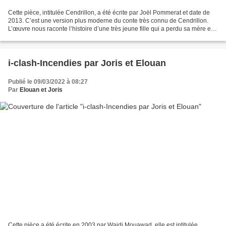
Cette pièce, intitulée Cendrillon, a été écrite par Joël Pommerat et date de
2013. C’est une version plus moderne du conte très connu de Cendrillon.
L’œuvre nous raconte l’histoire d’une très jeune fille qui a perdu sa mère et
qui emménage chez sa belle-mère...
i-clash-Incendies par Joris et Elouan
Publié le 09/03/2022 à 08:27
Par
Elouan et Joris
Cette pièce a été écrite en 2003 par Wajdi Mouawad, elle est intitulée