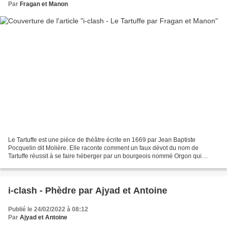
Par
Fragan et Manon
Le Tartuffe est une pièce de théâtre écrite en 1669 par Jean Baptiste
Pocquelin dit Molière. Elle raconte comment un faux dévot du nom de
Tartuffe réussit à se faire héberger par un bourgeois nommé Orgon qui
l’admire pour sa foi et sa vertu alors qu’en...
i-clash - Phèdre par Ajyad et Antoine
Publié le 24/02/2022 à 08:12
Par
Ajyad et Antoine