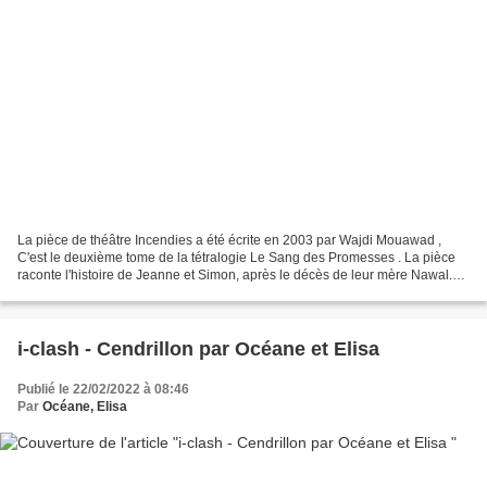
La pièce de théâtre Incendies a été écrite en 2003 par Wajdi Mouawad ,
C'est le deuxième tome de la tétralogie Le Sang des Promesses . La pièce
raconte l'histoire de Jeanne et Simon, après le décès de leur mère Nawal.
Le notaire Hermile convoque alors...
i-clash - Cendrillon par Océane et Elisa
Publié le 22/02/2022 à 08:46
Par
Océane, Elisa