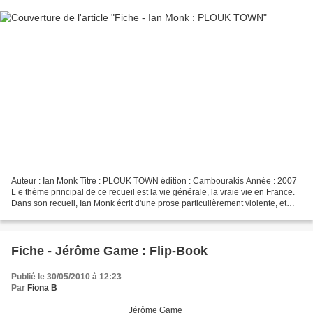
Auteur : Ian Monk Titre : PLOUK TOWN édition : Cambourakis Année : 2007
L e thème principal de ce recueil est la vie générale, la vraie vie en France.
Dans son recueil, Ian Monk écrit d'une prose particulièrement violente, et
sans barrières, il n'hésite...
Fiche - Jérôme Game : Flip-Book
Publié le 30/05/2010 à 12:23
Par
Fiona B
________________________Jérôme Game_______________________