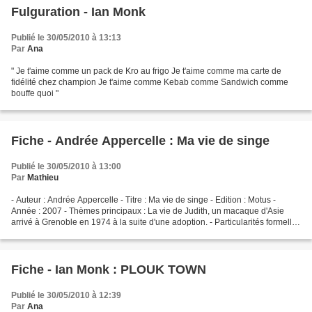
Fulguration - Ian Monk
Publié le 30/05/2010 à 13:13
Par
Ana
" Je t'aime comme un pack de Kro au frigo Je t'aime comme ma carte de
fidélité chez champion Je t'aime comme Kebab comme Sandwich comme
bouffe quoi "
Fiche - Andrée Appercelle : Ma vie de singe
Publié le 30/05/2010 à 13:00
Par
Mathieu
- Auteur : Andrée Appercelle - Titre : Ma vie de singe - Edition : Motus -
Année : 2007 - Thèmes principaux : La vie de Judith, un macaque d'Asie
arrivé à Grenoble en 1974 à la suite d'une adoption. - Particularités formelles
: Ce recueil est illustré...
Fiche - Ian Monk : PLOUK TOWN
Publié le 30/05/2010 à 12:39
Par
Ana