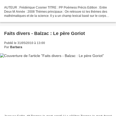
AUTEUR : Frédérique Cosnier TITRE : PP Poèmess Précis Edition : Entre
Deux M Année : 2008 Thèmes principaux : On retrouve ici les thèmes des
mathématiques et de la science. Il y a un champ lexical basé sur le corps
mais aussi sur l'esprit. Particularités...
Faits divers - Balzac : Le père Goriot
Publié le 31/05/2010 à 13:00
Par
Barbara