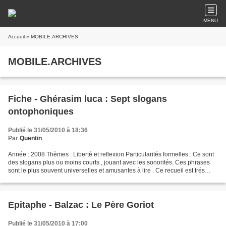
MENU
Accueil
» MOBILE.ARCHIVES
MOBILE.ARCHIVES
Fiche - Ghérasim luca : Sept slogans
ontophoniques
Publié le 31/05/2010 à 18:36
Par
Quentin
Année : 2008 Thèmes : Liberté et reflexion Particularités formelles : Ce sont
des slogans plus ou moins courts , jouant avec les sonorités. Ces phrases
sont le plus souvent universelles et amusantes à lire . Ce recueil est trés
intéressant. Il pousse...
Epitaphe - Balzac : Le Père Goriot
Publié le 31/05/2010 à 17:00