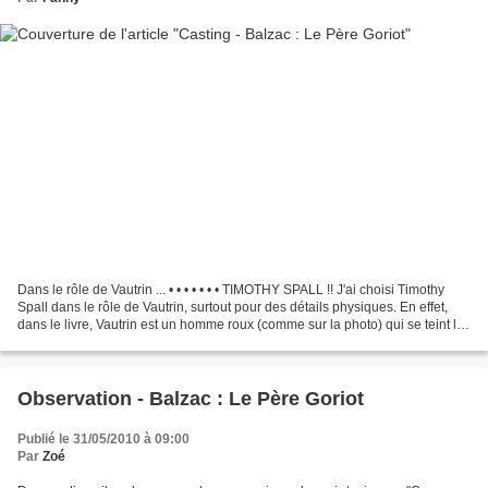
Dans le rôle de Vautrin ... • • • • • • • TIMOTHY SPALL !! J'ai choisi Timothy
Spall dans le rôle de Vautrin, surtout pour des détails physiques. En effet,
dans le livre, Vautrin est un homme roux (comme sur la photo) qui se teint les
favoris (sur la...
Observation - Balzac : Le Père Goriot
Publié le 31/05/2010 à 09:00
Par
Zoé