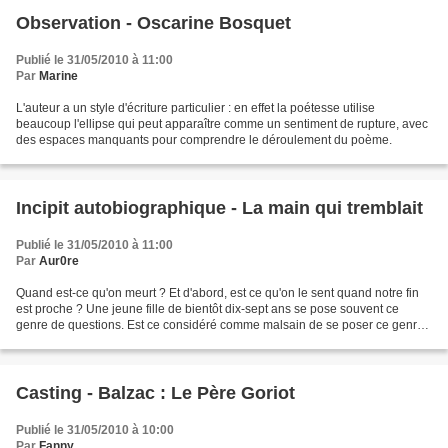
Observation - Oscarine Bosquet
Publié le 31/05/2010 à 11:00
Par
Marine
L'auteur a un style d'écriture particulier : en effet la poétesse utilise
beaucoup l'ellipse qui peut apparaître comme un sentiment de rupture, avec
des espaces manquants pour comprendre le déroulement du poème.
Incipit autobiographique - La main qui tremblait
Publié le 31/05/2010 à 11:00
Par
Aur0re
Quand est-ce qu'on meurt ? Et d'abord, est ce qu'on le sent quand notre fin
est proche ? Une jeune fille de bientôt dix-sept ans se pose souvent ce
genre de questions. Est ce considéré comme malsain de se poser ce genre
de questions ? Elle ne le sait...
Casting - Balzac : Le Père Goriot
Publié le 31/05/2010 à 10:00
Par
Fanny