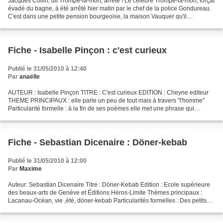
Jacques Collin, dit Trompe-la-mort, arreté ! Le célèbre Trompe-la-mort, forçat
évadé du bagne, à été arrêté hier matin par le chef de la police Gondureau.
C'est dans une petite pension bourgeoise, la maison Vauquer qu'il
demeurait caché sous sa perruque,...
Fiche - Isabelle Pinçon : c'est curieux
Publié le 31/05/2010 à 12:40
Par
anaëlle
AUTEUR : Isabelle Pinçon TITRE : C'est curieux EDITION : Cheyne editeur
THEME PRINCIPAUX : elle parle un peu de tout mais à travers "l'homme"
Particularité formelle : à la fin de ses poèmes elle met une phrase qui
commence par " c'est curieux " ou des...
Fiche - Sebastian Dicenaire : Döner-kebab
Publié le 31/05/2010 à 12:00
Par
Maxime
Auteur: Sebastian Dicenaire Titre : Döner-Kebab Edition : Ecole supérieure
des beaux-arts de Genève et Éditions Héros-Limite Thèmes principaux :
Lacanau-Océan, vie ,été, döner-kebab Particularités formelles : Des petits
textes où sont dit sans cesse les...