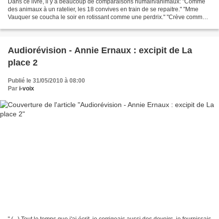
Dans ce livre, il y a beaucoup de comparaisons humain/animaux: "Comme
des animaux à un ratelier, les 18 convives en train de se repaitre." "Mme
Vauquer se coucha le soir en rotissant comme une perdrix." "Crève comme
un chien que tu es!" "J'y ai le sang...
Audiorévision - Annie Ernaux : excipit de La
place 2
Publié le 31/05/2010 à 08:00
Par
i-voix