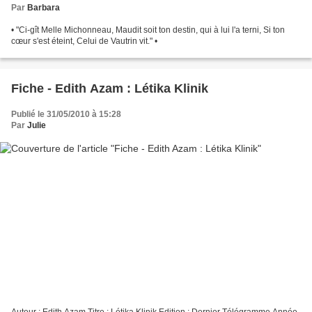
Par
Barbara
• "Ci-gît Melle Michonneau, Maudit soit ton destin, qui à lui l'a terni, Si ton
cœur s'est éteint, Celui de Vautrin vit." •
Fiche - Edith Azam : Létika Klinik
Publié le 31/05/2010 à 15:28
Par
Julie
Auteur : Edith Azam Titre : Létika Klinik Edition : Dernier Télégramme Année