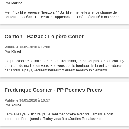
Par
Marine
Mer : " La M er épouse l'horizon. " " Sur M er même le silence change de
couleur. " - Océan " L' Océan te l'apprendra. " " Océan éternité à ma portée. "
Centon - Balzac : Le père Goriot
Publié le 30/05/2010 à 17:00
Par
Klervi
L a pression de sa taille par un bras tremblant, un baiser pris sur son cou. Il y
aura tant de ma fille en vous. Elle vous doit le bonheur. Ils furent considérés
dans tous le pays, vécurent heureux & eurent beaucoup d'enfants .
Frédérique Cosnier - PP Poèmes Précis
Publié le 30/05/2010 à 16:57
Par
Youna
Ferm e les yeux, fichtre, j'ai le sentiment d'être avec toi. Jamais le coin
interne de l'oeil, jamais : Today vous êtes Jardins Renaissance.