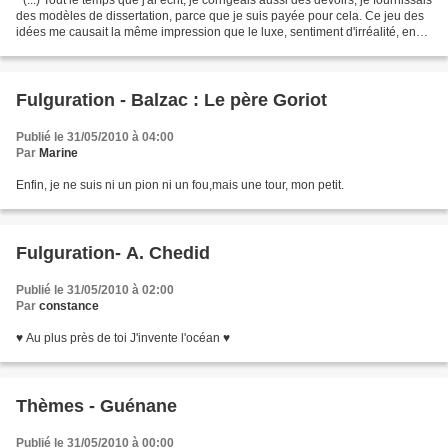
" (...) Tout le temps que j'ai écrit, je corrigeais aussi des devoirs, je fournissais
des modèles de dissertation, parce que je suis payée pour cela. Ce jeu des
idées me causait la même impression que le luxe, sentiment d'irréalité, envie
de pleurer....
Fulguration - Balzac : Le père Goriot
Publié le 31/05/2010 à 04:00
Par
Marine
Enfin, je ne suis ni un pion ni un fou,mais une tour, mon petit.
Fulguration- A. Chedid
Publié le 31/05/2010 à 02:00
Par
constance
♥ Au plus près de toi J'invente l'océan ♥
Thèmes - Guénane
Publié le 31/05/2010 à 00:00