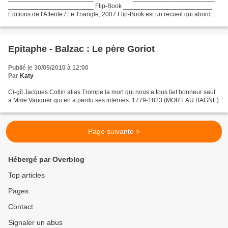
________________________ Flip-Book _________________________
Editions de l'Attente / Le Triangle, 2007 Flip-Book est un recueil qui aborde
principalement le thème du film, ou le lecteur est spectateur...
Epitaphe - Balzac : Le père Goriot
Publié le 30/05/2010 à 12:00
Par
Katy
Ci-gît Jacques Collin alias Trompe la mort qui nous a tous fait honneur sauf
a Mme Vauquer qui en a perdu ses internes. 1779-1823 (MORT AU BAGNE)
Page suivante >
Hébergé par Overblog
Top articles
Pages
Contact
Signaler un abus