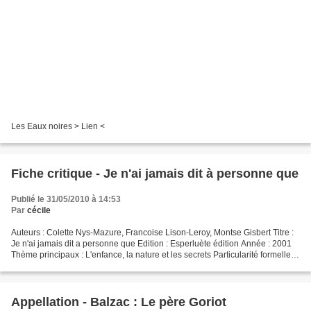
Les Eaux noires > Lien <
Fiche critique - Je n'ai jamais dit à personne que
Publié le 31/05/2010 à 14:53
Par
cécile
Auteurs : Colette Nys-Mazure, Francoise Lison-Leroy, Montse Gisbert Titre :
Je n'ai jamais dit a personne que Edition : Esperluète édition Année : 2001
Thème principaux : L'enfance, la nature et les secrets Particularité formelles :
Ce recueil est illustré....
Appellation - Balzac : Le père Goriot