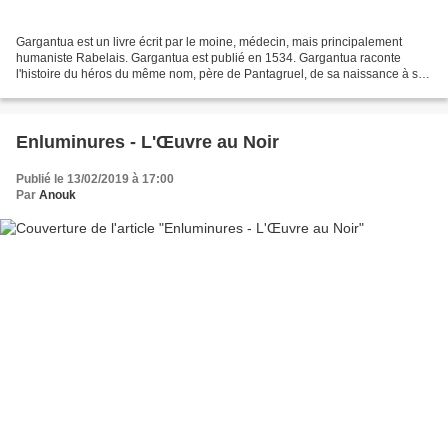
Gargantua est un livre écrit par le moine, médecin, mais principalement
humaniste Rabelais. Gargantua est publié en 1534. Gargantua raconte
l'histoire du héros du même nom, père de Pantagruel, de sa naissance à sa
vie adulte. Nous apprenons, par exemple,...
Enluminures - L'Œuvre au Noir
Publié le 13/02/2019 à 17:00
Par
Anouk