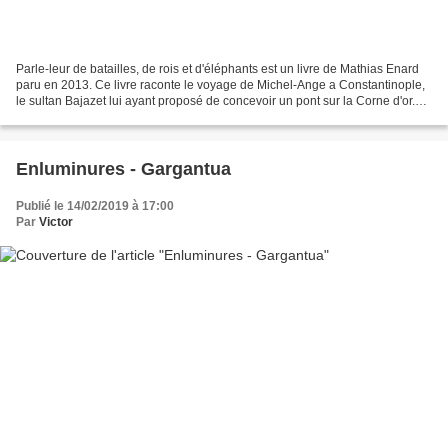
Parle-leur de batailles, de rois et d'éléphants est un livre de Mathias Enard
paru en 2013. Ce livre raconte le voyage de Michel-Ange a Constantinople,
le sultan Bajazet lui ayant proposé de concevoir un pont sur la Corne d'or.
Durant son voyage, Michel-Ange...
Enluminures - Gargantua
Publié le 14/02/2019 à 17:00
Par
Victor