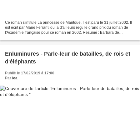
Ce roman s'intitule La princesse de Mantoue. Il est paru le 31 juillet 2002. Il
est écrit par Marie Ferranti qui a d'ailleurs reçu le grand prix du roman de
l'Académie française pour ce roman en 2002. Résumé : Barbara de
Brandebourg n'a pas encore dix...
Enluminures - Parle-leur de batailles, de rois et
d'éléphants
Publié le 17/02/2019 à 17:00
Par
lea