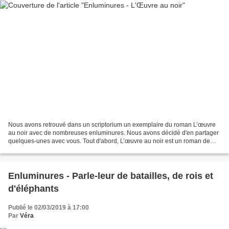
Nous avons retrouvé dans un scriptorium un exemplaire du roman L’œuvre
au noir avec de nombreuses enluminures. Nous avons décidé d'en partager
quelques-unes avec vous. Tout d'abord, L’œuvre au noir est un roman de
Marguerite Yourcenar, publié en 1968....
Enluminures - Parle-leur de batailles, de rois et
d'éléphants
Publié le 02/03/2019 à 17:00
Par
Véra