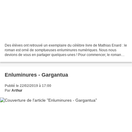
Des élèves ont retrouvé un exemplaire du célèbre livre de Mathias Enard : le
roman est orné de somptueuses enluminures numériques. Nous nous
devions de vous en partager quelques-unes ! Pour commencer, le roman
s'intitule Parle-leur de batailles, de rois...
Enluminures - Gargantua
Publié le 22/02/2019 à 17:00
Par
Arthur