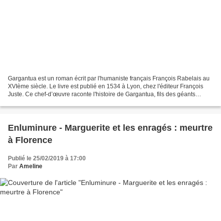
Gargantua est un roman écrit par l'humaniste français François Rabelais au
XVIème siècle. Le livre est publié en 1534 à Lyon, chez l'éditeur François
Juste. Ce chef-d’œuvre raconte l'histoire de Gargantua, fils des géants
Grandgousier et Gargamelle. Né...
Enluminure - Marguerite et les enragés : meurtre
à Florence
Publié le 25/02/2019 à 17:00
Par
Ameline