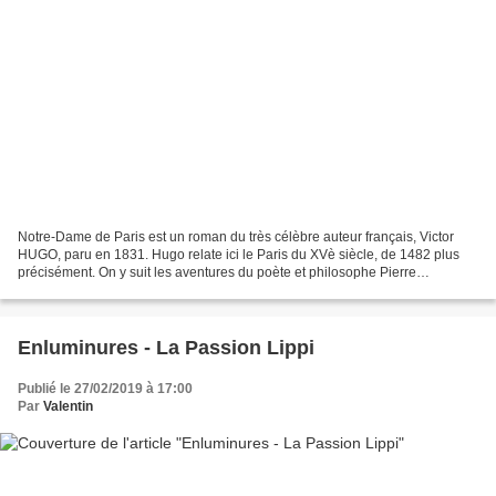
Notre-Dame de Paris est un roman du très célèbre auteur français, Victor
HUGO, paru en 1831. Hugo relate ici le Paris du XVè siècle, de 1482 plus
précisément. On y suit les aventures du poète et philosophe Pierre
Gringoire, de Quasimodo le sonneur difforme...
Enluminures - La Passion Lippi
Publié le 27/02/2019 à 17:00
Par
Valentin