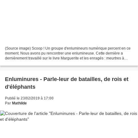
(Source image) Scoop ! Un groupe d'enlumineurs numérique percent en ce
moment. Nous avons pu rencontrer une enlumineuse. Cette dernière a
dernièrement travaillé sur le livre Marguerite et les enragés : meurtres à
Florence. Ainsi, ce livre, écrit par Eric...
Enluminures - Parle-leur de batailles, de rois et
d'éléphants
Publié le 23/02/2019 à 17:00
Par
Mathilde