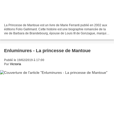
La Princesse de Mantoue est un livre de Marie Ferranti publié en 2002 aux
éditions Folio Gallimard. Cette histoire est une biographie romancée de la
vie de Barbara de Brandebourg, épouse de Louis III de Gonzague, marquis
de Mantoue (Italie). Elle est...
Enluminures - La princesse de Mantoue
Publié le 19/02/2019 à 17:00
Par
Victoria