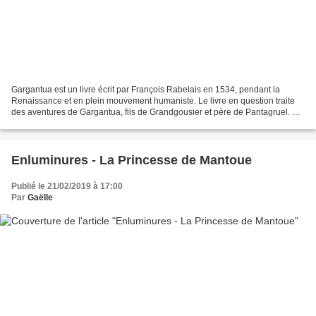
Gargantua est un livre écrit par François Rabelais en 1534, pendant la
Renaissance et en plein mouvement humaniste. Le livre en question traite
des aventures de Gargantua, fils de Grandgousier et père de Pantagruel. Né
de l'oreille de sa mère et bon vivant...
Enluminures - La Princesse de Mantoue
Publié le 21/02/2019 à 17:00
Par
Gaëlle