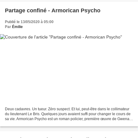
Partage confiné - Armorican Psycho
Publié le 13/05/2020 à 05:00
Par
Émilie
Deux cadavres. Un tueur. Zéro suspect. Et lui, peut-être dans le collimateur
du lieutenant Le Bris. Quelques jours avaient suffi pour changer le cours de
sa vie. Armorican Psycho est un roman policier, première œuvre de Gwenael
Le Guellec parue en 2019....