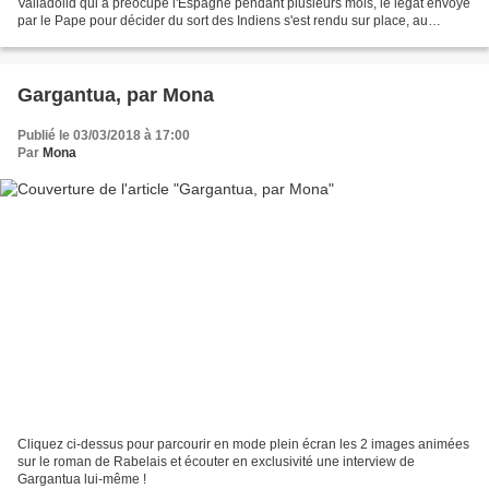
Valladolid qui a préocupé l'Espagne pendant plusieurs mois, le légat envoyé
par le Pape pour décider du sort des Indiens s'est rendu sur place, au
Mexique, avec un traducteur, pour...
Gargantua, par Mona
Publié le 03/03/2018 à 17:00
Par
Mona
Cliquez ci-dessus pour parcourir en mode plein écran les 2 images animées
sur le roman de Rabelais et écouter en exclusivité une interview de
Gargantua lui-même !