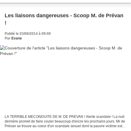
par internet ? Ask.fm est un réseau social avec lequel les utilisateurs...
Les liaisons dangereuses - Scoop M. de Prévan
!
Publié le 03/06/2014 à 09:00
Par
Evane
LA TERRIBLE MECONDUITE DE M. DE PREVAN ! Alerte scandale ! La nuit
dernière promet de faire couler beaucoup d'encre les prochains jours. Mr de
Prévan se trouve au coeur d'un scandale sexuel dont la pauvre victime est
Mme de Merteuil. "Elle était très...