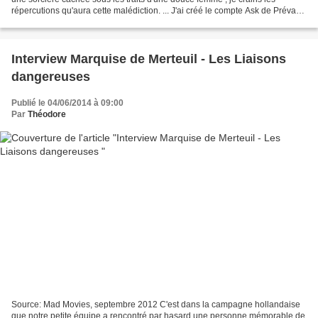
répercutions qu'aura cette malédiction. ... J'ai créé le compte Ask de Prévan,
un personnage tiré du roman de...
Interview Marquise de Merteuil - Les Liaisons
dangereuses
Publié le 04/06/2014 à 09:00
Par
Théodore
Source: Mad Movies, septembre 2012 C'est dans la campagne hollandaise
que notre petite équipe a rencontré par hasard une personne mémorable de