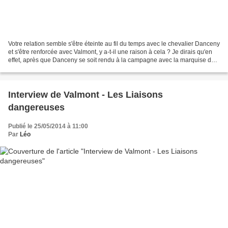
Votre relation semble s'être éteinte au fil du temps avec le chevalier Danceny
et s'être renforcée avec Valmont, y a-t-il une raison à cela ? Je dirais qu'en
effet, après que Danceny se soit rendu à la campagne avec la marquise de
Merteuil, nos correspondances...
Interview de Valmont - Les Liaisons
dangereuses
Publié le 25/05/2014 à 11:00
Par
Léo