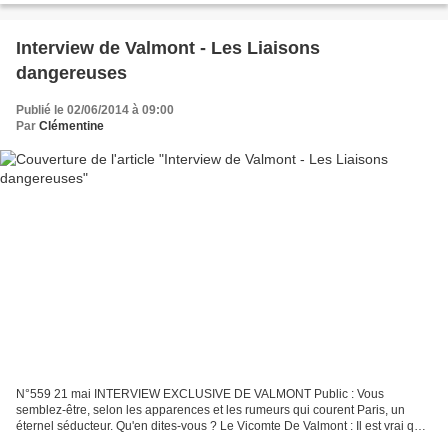
Interview de Valmont - Les Liaisons
dangereuses
Publié le 02/06/2014 à 09:00
Par
Clémentine
N°559 21 mai INTERVIEW EXCLUSIVE DE VALMONT Public : Vous
semblez-être, selon les apparences et les rumeurs qui courent Paris, un
éternel séducteur. Qu'en dites-vous ? Le Vicomte De Valmont : Il est vrai que
je mène une vie de libertinage amoureux, qui...