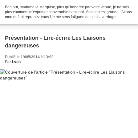
Bonjour, madame la Marquise, plus qu'honorée par votre venue, je ne sais
plus comment m'exprimer convenablement tant l'émotion est grande ! Allons
mon enfant reprenez-vous ! je me sens fatiguée de ces bavardages
incessants que je subis depuis mon arrivée,...
Présentation - Lire-écrire Les Liaisons
dangereuses
Publié le 19/05/2014 à 13:00
Par
i-voix