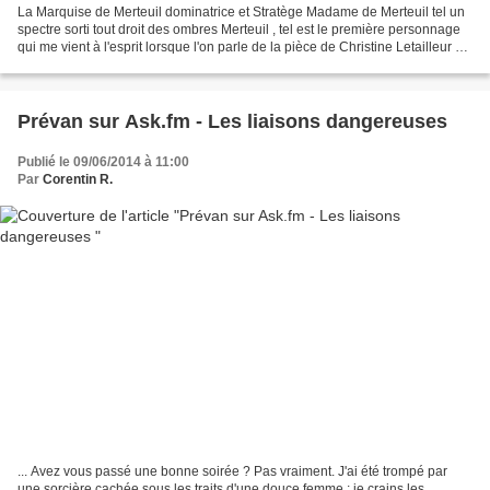
La Marquise de Merteuil dominatrice et Stratège Madame de Merteuil tel un
spectre sorti tout droit des ombres Merteuil , tel est le première personnage
qui me vient à l'esprit lorsque l'on parle de la pièce de Christine Letailleur et
de Pierre Choderlos...
Prévan sur Ask.fm - Les liaisons dangereuses
Publié le 09/06/2014 à 11:00
Par
Corentin R.
... Avez vous passé une bonne soirée ? Pas vraiment. J'ai été trompé par
une sorcière cachée sous les traits d'une douce femme ; je crains les