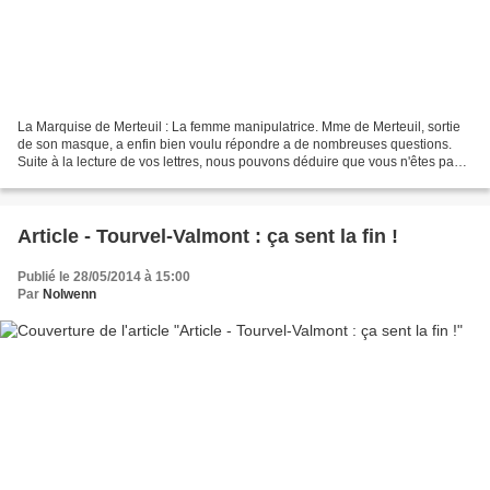
La Marquise de Merteuil : La femme manipulatrice. Mme de Merteuil, sortie
de son masque, a enfin bien voulu répondre a de nombreuses questions.
Suite à la lecture de vos lettres, nous pouvons déduire que vous n'êtes pas
indifférente à votre ami le Vicompte...
Article - Tourvel-Valmont : ça sent la fin !
Publié le 28/05/2014 à 15:00
Par
Nolwenn