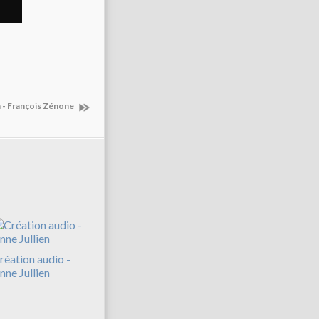
n - François Zénone
réation audio -
nne Jullien