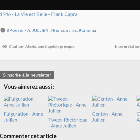
1946 - La Vie est Belle - Frank Capra
,
,
#Poésie - A. JULLIEN
#Rencontres
#Cinéma
Citation- Alexis, une tragédie grecque
Interprétatio
S'inscrire à la newsletter
Vous aimerez aussi :
Fulguration - Anne
Centon - Anne
C
Jullien
Tweet-Rhétorique
Jullien
A
- Anne Jullien
Commenter cet article