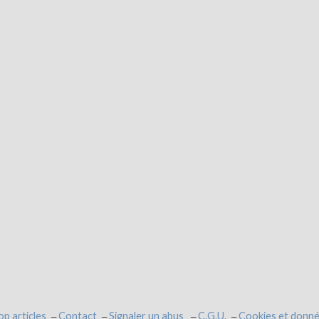
op articles
Contact
Signaler un abus
C.G.U.
Cookies et donné