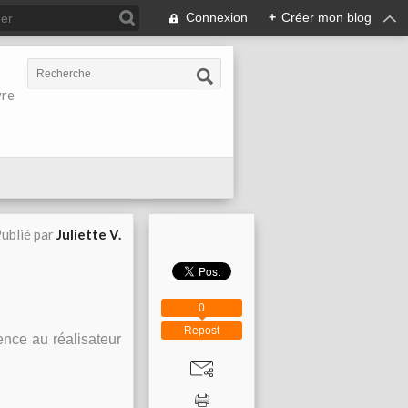
Connexion
+
Créer mon blog
vre
ublié par
Juliette V.
0
Repost
nce au réalisateur