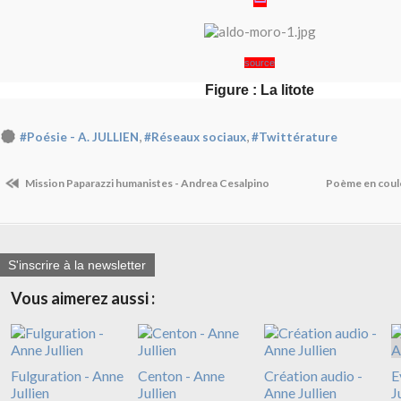
source
Figure : La litote
,
,
#Poésie - A. JULLIEN
#Réseaux sociaux
#Twittérature
Mission Paparazzi humanistes - Andrea Cesalpino
Poème en coule
S'inscrire à la newsletter
Vous aimerez aussi :
Fulguration - Anne
Centon - Anne
Création audio -
E
Jullien
Jullien
Anne Jullien
J