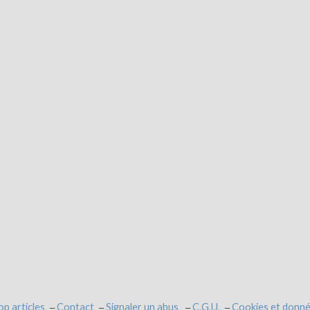
op articles
Contact
Signaler un abus
C.G.U.
Cookies et donné