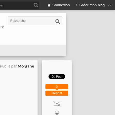
Connexion
+
Créer mon blog
vre
Publié par
Morgane
0
Repost