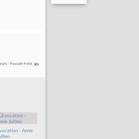
urs - Pascale Petit
vocation - Anne
ullien