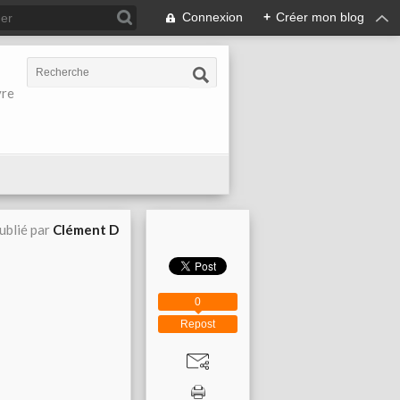
Connexion
+
Créer mon blog
vre
ublié par
Clément D
0
Repost