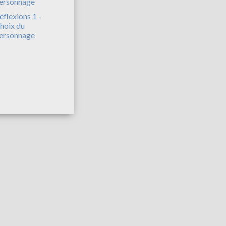
éflexions 1 -
hoix du
ersonnage