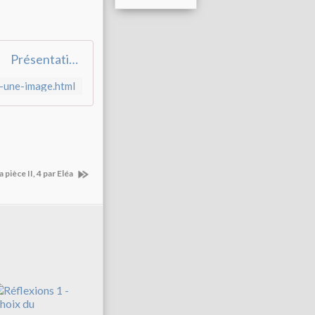
Présentation - Juste une image d'une pièce de Lagarce - i-voix
e-une-image.html
la pièce II, 4 par Eléa