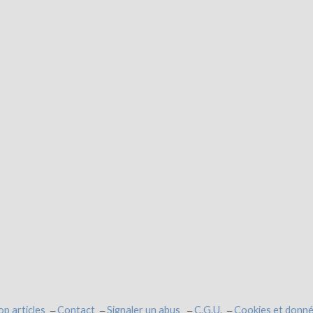
op articles
Contact
Signaler un abus
C.G.U.
Cookies et donné