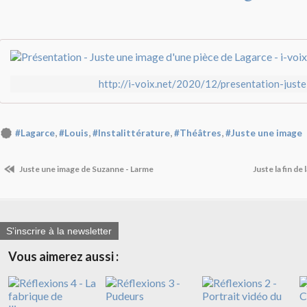
http://i-voix.net/2020/12/presentation-just
,
,
,
,
#Lagarce
#Louis
#Instalittérature
#Théâtres
#Juste une image
Juste une image de Suzanne - Larme
Juste la fin de 
S'inscrire à la newsletter
Vous aimerez aussi :