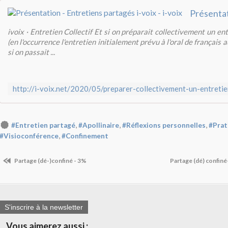
ivoix · Entretien Collectif Et si on préparait collectivement un ent
(en l'occurrence l'entretien initialement prévu à l'oral de français 
si on passait ...
,
,
,
#Entretien partagé
#Apollinaire
#Réflexions personnelles
#Prat
,
#Visioconférence
#Confinement
Partage (dé-)confiné - 3%
Partage (dé) confiné
S'inscrire à la newsletter
Vous aimerez aussi :