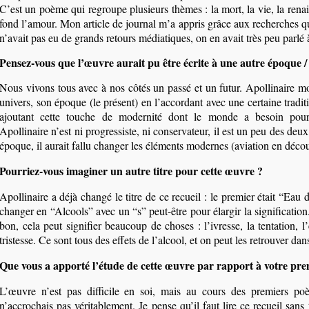
C’est un poème qui regroupe plusieurs thèmes : la mort, la vie, la rena
fond l’amour. Mon article de journal m’a appris grâce aux recherches 
n’avait pas eu de grands retours médiatiques, on en avait très peu parlé 
Pensez-vous que l’œuvre aurait pu être écrite à une autre époque /
Nous vivons tous avec à nos côtés un passé et un futur. Apollinaire 
univers, son époque (le présent) en l’accordant avec une certaine tradit
ajoutant cette touche de modernité dont le monde a besoin pour 
Apollinaire n’est ni progressiste, ni conservateur, il est un peu des deux
époque, il aurait fallu changer les éléments modernes (aviation en décou
Pourriez-vous imaginer un autre titre pour cette œuvre ?
Apollinaire a déjà changé le titre de ce recueil : le premier était “Eau d
changer en “Alcools” avec un “s” peut-être pour élargir la signification. 
bon, cela peut signifier beaucoup de choses : l’ivresse, la tentation, l’
tristesse. Ce sont tous des effets de l’alcool, et on peut les retrouver da
Que vous a apporté l’étude de cette œuvre par rapport à votre pre
L’œuvre n’est pas difficile en soi, mais au cours des premiers poè
n’accrochais pas véritablement. Je pense qu’il faut lire ce recueil sans 