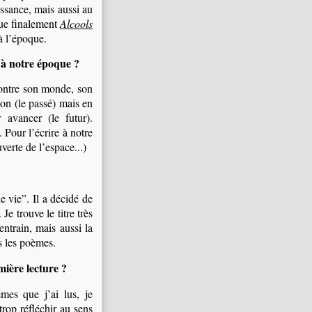
issance, mais aussi au
que finalement
Alcools
à l’époque.
 à notre époque ?
montre son monde, son
ion (le passé) mais en
avancer (le futur).
. Pour l’écrire à notre
verte de l’espace...)
e vie”. Il a décidé de
Je trouve le titre très
entrain, mais aussi la
ns les poèmes.
mière lecture ?
mes que j’ai lus, je
trop réfléchir au sens