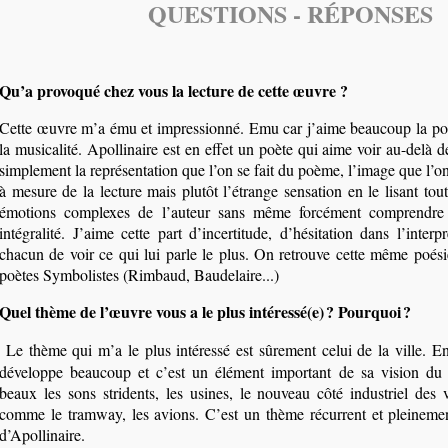
QUESTIONS - RÉPONSES
Qu’a provoqué chez vous la lecture de cette œuvre ?
Cette œuvre m’a ému et impressionné. Emu car j’aime beaucoup la poé
la musicalité. Apollinaire est en effet un poète qui aime voir au-delà d
simplement la représentation que l’on se fait du poème, l’image que l’on 
à mesure de la lecture mais plutôt l’étrange sensation en le lisant tout
émotions complexes de l’auteur sans même forcément comprendr
intégralité. J’aime cette part d’incertitude, d’hésitation dans l’inter
chacun de voir ce qui lui parle le plus. On retrouve cette même poési
poètes Symbolistes (Rimbaud, Baudelaire...)
Quel thème de l’œuvre vous a le plus intéressé(e) ? Pourquoi ?
Le thème qui m’a le plus intéressé est sûrement celui de la ville. En
développe beaucoup et c’est un élément important de sa vision du
beaux les sons stridents, les usines, le nouveau côté industriel des v
comme le tramway, les avions. C’est un thème récurrent et pleinemen
d’Apollinaire.