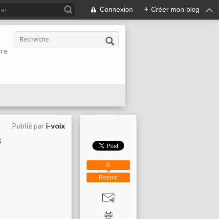
Connexion
+
Créer mon blog
vre
Publié par
i-voix
s
0
Repost