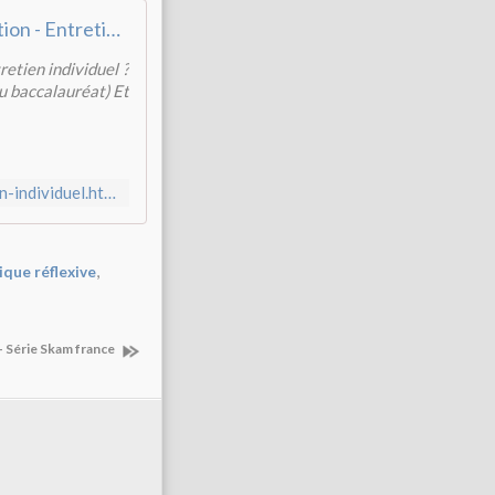
Présentation - Entretiens partagés i-voix - i-voix
retien individuel ?
au baccalauréat) Et
http://i-voix.net/2020/05/preparer-collectivement-un-entretien-individuel.html
,
ique réflexive
- Série Skam france