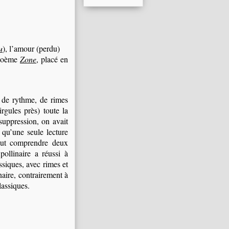
u
), l’amour (perdu)
 poème
Zone
, placé en
é de rythme, de rimes
rgules près) toute la
suppression, on avait
 qu’une seule lecture
eut comprendre deux
llinaire a réussi à
ssiques, avec rimes et
naire, contrairement à
lassiques.