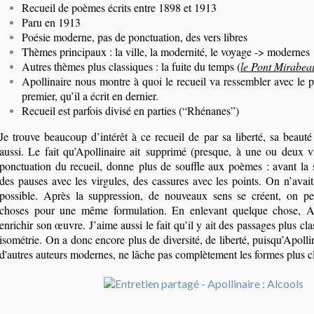
Recueil de poèmes écrits entre 1898 et 1913
Paru en 1913
Poésie moderne, pas de ponctuation, des vers libres
Thèmes principaux : la ville, la modernité, le voyage -> modernes
Autres thèmes plus classiques : la fuite du temps (
le Pont Mirabea
Apollinaire nous montre à quoi le recueil va ressembler avec le
premier, qu’il a écrit en dernier.
Recueil est parfois divisé en parties (“Rhénanes”)
Je trouve beaucoup d’intérêt à ce recueil de par sa liberté, sa beaut
aussi. Le fait qu’Apollinaire ait supprimé (presque, à une ou deux vi
ponctuation du recueil, donne plus de souffle aux poèmes : avant la 
des pauses avec les virgules, des cassures avec les points. On n’avait
possible. Après la suppression, de nouveaux sens se créent, on p
choses pour une même formulation. En enlevant quelque chose, Apo
enrichir son œuvre. J’aime aussi le fait qu’il y ait des passages plus cla
isométrie. On a donc encore plus de diversité, de liberté, puisqu’Apolli
d'autres auteurs modernes, ne lâche pas complètement les formes plus c