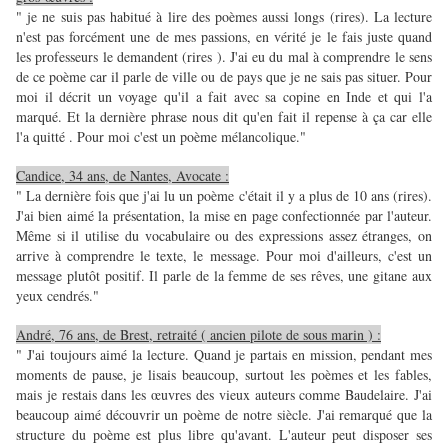
" je ne suis pas habitué à lire des poèmes aussi longs (rires). La lecture
n'est pas forcément une de mes passions, en vérité je le fais juste quand
les professeurs le demandent (rires ). J'ai eu du mal à comprendre le sens
de ce poème car il parle de ville ou de pays que je ne sais pas situer. Pour
moi il décrit un voyage qu'il a fait avec sa copine en Inde et qui l'a
marqué. Et la dernière phrase nous dit qu'en fait il repense à ça car elle
l'a quitté . Pour moi c'est un poème mélancolique."
Candice, 34 ans, de Nantes, Avocate :
" La dernière fois que j'ai lu un poème c'était il y a plus de 10 ans (rires).
J'ai bien aimé la présentation, la mise en page confectionnée par l'auteur.
Même si il utilise du vocabulaire ou des expressions assez étranges, on
arrive à comprendre le texte, le message. Pour moi d'ailleurs, c'est un
message plutôt positif. Il parle de la femme de ses rêves, une gitane aux
yeux cendrés."
André, 76 ans, de Brest, retraité ( ancien pilote de sous marin ) :
" J'ai toujours aimé la lecture. Quand je partais en mission, pendant mes
moments de pause, je lisais beaucoup, surtout les poèmes et les fables,
mais je restais dans les œuvres des vieux auteurs comme Baudelaire. J'ai
beaucoup aimé découvrir un poème de notre siècle. J'ai remarqué que la
structure du poème est plus libre qu'avant. L'auteur peut disposer ses