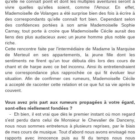
qu'elle ne connaît point et dont les multiples aventures seront à
vivre quelles qu'elles soient, comme l'Amour. En effet,
Mademoiselle de Volanges a été surprise bien des fois à écrire à
des correspondants qu'elle connaît fort bien. Cependant selon
des confidences portées à son amie Mademoiselle Sophie
Carnay, tout porte à croire que Mademoiselle Cécile aurait des
liens des plus audacieux avec un jeune homme plus noble que
riche.
Cette rencontre faite par l'intermédiaire de Madame la Marquise
de Merteuil en ses appartements, la jeune fille dont les
sentiments ne firent qu'un tour débuta dès lors des cours de
chant et de harpe avec ce bel inconnu. Ainsi ils entretiendraient
une correspondance plus rapprochée ce qui fit évoluer leur
situation. Afin de confirmer ces rumeurs, Mademoiselle Cécile
a accepté de raconter cette relation et ce que fut sa vie après le
couvent.
Vous avez pris part aux rumeurs propagées à votre égard,
sont-elles réellement fondées ?
- Eh bien, il est vrai que dès le premier instant où mon regard
s'est perdu dans celui de Monsieur le Chevalier de Danceny,
nous nous sommes entretenus à plusieurs reprises, par le biais
de mes cours de musique. Tout d'abord nous avons envisagé nos
rapports avec innocence puis au fil du temps nous nous