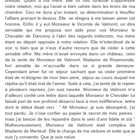
unissait. Quant à ma mère, elle fut très furieuse d'apprendre
notre relation, moi qui l'avait si bien cahée dans les tiroirs de ma
chambre. Ceci ne dura q'un instant, sa détermination à étouffer
l'affaire prenant le dessus. Elle se résigna à me laisser aimer cet
homme. Enfin, il y eut Monsieur le Vicomte de Valmont, un être
serviable qui me proposa son aide pour voir Monsieur le
Chevalier de Danceny à l'abri des regards indiscrets, ma mère
étant au départ opposée à notre relation. Elle m'interdisait de le
voir, si bien que je n'eus d'autre recours que de céder à cette
aimable offre. Ma mère m'avait envoyée dans un château, celui
de la tante de Monsieur de Valmont, Madame de Rosemonde,
fort aimable de m'accueillir dans sa si grande demeure.
Cependant amer fut ce séjour sachant que sa visée première
était de m'éloigner de mon bien aimé, séjour au cours duquel me
répéta qu'il était mal de l'aimer. Suite à cela, j'ai tenté de le rejeter
à plusieurs reprises, j'en suis navrée. Monsieur de Valmont m'a
d'ailleurs confié une lettre dans laquelle Monsieur le Chevalier lui
faisait part de son profond désarroi face à mon indifférence, lettre
dont le début disait ceci : " Ah Monsieur, je suis désespéré, j'ai
tout perdu. Je n'ose confier au papier le secret de mes peines :
mais j'ai besoin de les répandre dans le sein d'ami fidèle et sûr."
Malheureusement, Monsieur de Valmont était complice de
Madame de Merteuil. Elle le charga de me séduire et sotte que je
suis j'y consentis. Que je suis naïve.