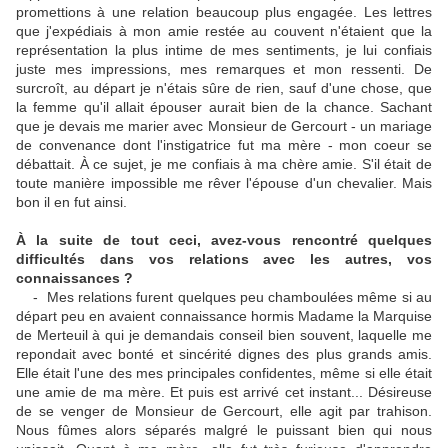
promettions à une relation beaucoup plus engagée. Les lettres
que j'expédiais à mon amie restée au couvent n'étaient que la
représentation la plus intime de mes sentiments, je lui confiais
juste mes impressions, mes remarques et mon ressenti. De
surcroît, au départ je n'étais sûre de rien, sauf d'une chose, que
la femme qu'il allait épouser aurait bien de la chance. Sachant
que je devais me marier avec Monsieur de Gercourt - un mariage
de convenance dont l'instigatrice fut ma mère - mon coeur se
débattait. À ce sujet, je me confiais à ma chère amie. S'il était de
toute manière impossible me rêver l'épouse d'un chevalier. Mais
bon il en fut ainsi.
À la suite de tout ceci, avez-vous rencontré quelques
difficultés dans vos relations avec les autres, vos
connaissances ?
- Mes relations furent quelques peu chamboulées même si au
départ peu en avaient connaissance hormis Madame la Marquise
de Merteuil à qui je demandais conseil bien souvent, laquelle me
repondait avec bonté et sincérité dignes des plus grands amis.
Elle était l'une des mes principales confidentes, même si elle était
une amie de ma mère. Et puis est arrivé cet instant... Désireuse
de se venger de Monsieur de Gercourt, elle agit par trahison.
Nous fûmes alors séparés malgré le puissant bien qui nous