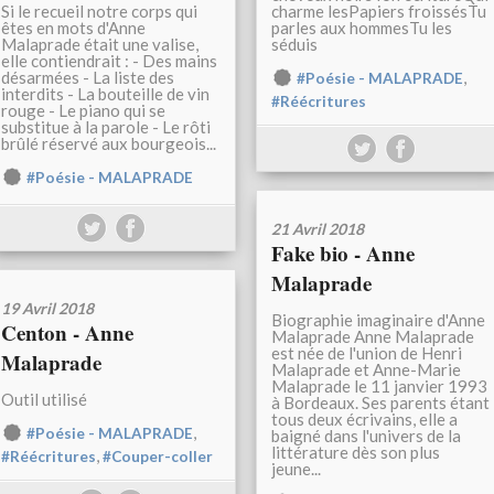
Si le recueil notre corps qui
charme lesPapiers froissésTu
êtes en mots d'Anne
parles aux hommesTu les
Malaprade était une valise,
séduis
elle contiendrait : - Des mains
désarmées - La liste des
,
#Poésie - MALAPRADE
interdits - La bouteille de vin
#Réécritures
rouge - Le piano qui se
substitue à la parole - Le rôti
brûlé réservé aux bourgeois...
#Poésie - MALAPRADE
21 Avril 2018
Fake bio - Anne
Malaprade
19 Avril 2018
Biographie imaginaire d'Anne
Centon - Anne
Malaprade Anne Malaprade
est née de l'union de Henri
Malaprade
Malaprade et Anne-Marie
Malaprade le 11 janvier 1993
Outil utilisé
à Bordeaux. Ses parents étant
tous deux écrivains, elle a
,
#Poésie - MALAPRADE
baigné dans l'univers de la
littérature dès son plus
,
#Réécritures
#Couper-coller
jeune...