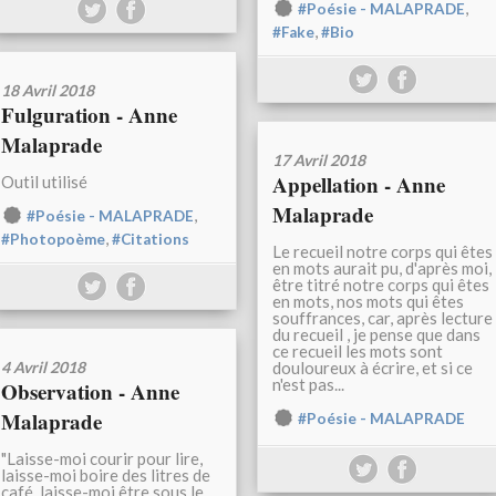
,
#Poésie - MALAPRADE
,
#Fake
#Bio
18 Avril 2018
Fulguration - Anne
Malaprade
17 Avril 2018
Appellation - Anne
Outil utilisé
Malaprade
,
#Poésie - MALAPRADE
,
#Photopoème
#Citations
Le recueil notre corps qui êtes
en mots aurait pu, d'après moi,
être titré notre corps qui êtes
en mots, nos mots qui êtes
souffrances, car, après lecture
du recueil , je pense que dans
ce recueil les mots sont
4 Avril 2018
douloureux à écrire, et si ce
n'est pas...
Observation - Anne
Malaprade
#Poésie - MALAPRADE
"Laisse-moi courir pour lire,
laisse-moi boire des litres de
café, laisse-moi être sous le