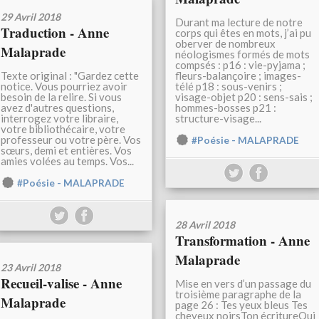
29 Avril 2018
Durant ma lecture de notre
Traduction - Anne
corps qui êtes en mots, j’ai pu
oberver de nombreux
Malaprade
néologismes formés de mots
compsés : p16 : vie-pyjama ;
Texte original : "Gardez cette
fleurs-balançoire ; images-
notice. Vous pourriez avoir
télé p18 : sous-venirs ;
besoin de la relire. Si vous
visage-objet p20 : sens-sais ;
avez d'autres questions,
hommes-bosses p21 :
interrogez votre libraire,
structure-visage...
votre bibliothécaire, votre
professeur ou votre père. Vos
#Poésie - MALAPRADE
sœurs, demi et entières. Vos
amies volées au temps. Vos...
#Poésie - MALAPRADE
28 Avril 2018
Transformation - Anne
Malaprade
23 Avril 2018
Recueil-valise - Anne
Mise en vers d’un passage du
troisième paragraphe de la
Malaprade
page 26 : Tes yeux bleus Tes
cheveux noirsTon écritureQui