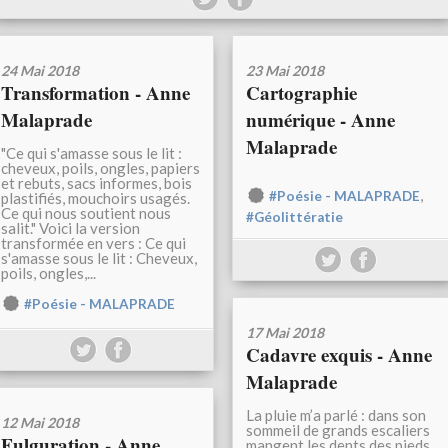
24 Mai 2018
23 Mai 2018
Transformation - Anne
Cartographie
Malaprade
numérique - Anne
Malaprade
"Ce qui s'amasse sous le lit :
cheveux, poils, ongles, papiers
et rebuts, sacs informes, bois
,
#Poésie - MALAPRADE
plastifiés, mouchoirs usagés.
Ce qui nous soutient nous
#Géolittératie
salit." Voici la version
transformée en vers : Ce qui
s'amasse sous le lit : Cheveux,
poils, ongles,...
#Poésie - MALAPRADE
17 Mai 2018
Cadavre exquis - Anne
Malaprade
La pluie m’a parlé : dans son
12 Mai 2018
sommeil de grands escaliers
Fulguration - Anne
mangent les dents des pieds