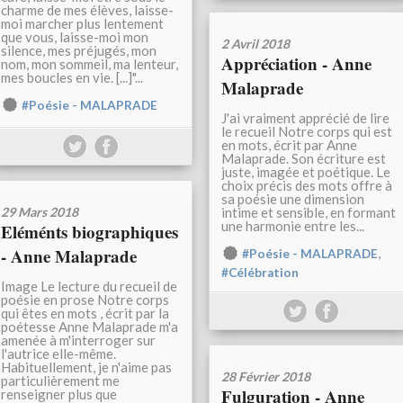
charme de mes élèves, laisse-
moi marcher plus lentement
que vous, laisse-moi mon
2 Avril 2018
silence, mes préjugés, mon
Appréciation - Anne
nom, mon sommeil, ma lenteur,
mes boucles en vie. [...]"...
Malaprade
#Poésie - MALAPRADE
J'ai vraiment apprécié de lire
le recueil Notre corps qui est
en mots, écrit par Anne
Malaprade. Son écriture est
juste, imagée et poétique. Le
choix précis des mots offre à
sa poésie une dimension
29 Mars 2018
intime et sensible, en formant
une harmonie entre les...
Eléménts biographiques
- Anne Malaprade
,
#Poésie - MALAPRADE
#Célébration
Image Le lecture du recueil de
poésie en prose Notre corps
qui êtes en mots , écrit par la
poétesse Anne Malaprade m'a
amenée à m'interroger sur
l'autrice elle-même.
Habituellement, je n'aime pas
28 Février 2018
particulièrement me
Fulguration - Anne
renseigner plus que