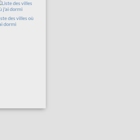
iste des villes où
'ai dormi