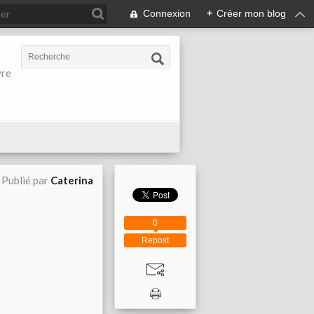
Connexion
+
Créer mon blog
vre
Publié par
Caterina
0
Repost