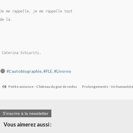
Je me rappelle, je me rappelle tout
de là.
,
,
#L'autobiographie
#FLE
#Livorno
Petite annonce - Château du gué de vèdes
Prolongements - Un humaniste 
S'inscrire à la newsletter
Vous aimerez aussi :