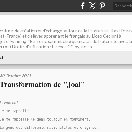
riture, de création et d'échange, autour de la littérature. Il est l'oeu
st (France) et d'élèves apprenant le français au Liceo Cecioni à
ojet eTwinning. "Ecrire ne saurait être qu'un acte de fraternité avec la
rros) Droits d'utilisation : Licence CC-by-nc-sa
ct
30 Octobre 2011
Transformation de "Joal"
Livourne!
Je me rappelle.
Je me rappelle le gens toujour en mouviment.
Le gens des differents nationalités et origines.