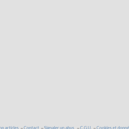
op articles
Contact
Signaler un abus
C.G.U.
Cookies et donné