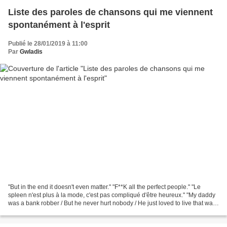
Liste des paroles de chansons qui me viennent
spontanément à l'esprit
Publié le 28/01/2019 à 11:00
Par
Gwladis
"But in the end it doesn't even matter." "F**K all the perfect people." "Le
spleen n'est plus à la mode, c'est pas compliqué d'être heureux." "My daddy
was a bank robber / But he never hurt nobody / He just loved to live that way /
And he loved to steal...