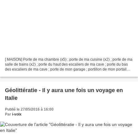
[ MAISON] Porte de ma chambre (x5) ; porte de ma cuisine (x2) ; porte de ma
salle de bains (x2) ; porte du haut des escaliers de ma cave ; porte du bas
des escaliers de ma cave ; porte de mon garage ; portillon de mon portail
[GOUESNOU] /les numéros °...
Géolittératie - Il y aura une fois un voyage en
Italie
Publié le 27/05/2016 à 16:00
Par
i-voix