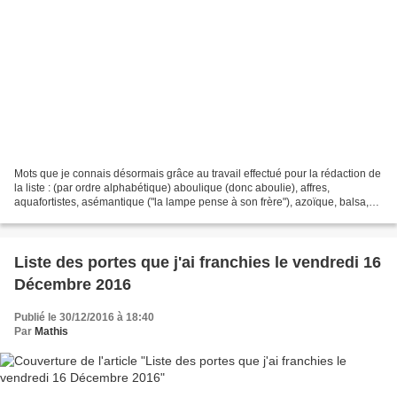
Mots que je connais désormais grâce au travail effectué pour la rédaction de
la liste : (par ordre alphabétique) aboulique (donc aboulie), affres,
aquafortistes, asémantique ("la lampe pense à son frère"), azoïque, balsa,
baud, bélître, bifide, brownien...
Liste des portes que j'ai franchies le vendredi 16
Décembre 2016
Publié le 30/12/2016 à 18:40
Par
Mathis