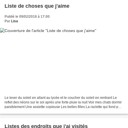
Liste de choses que j'aime
Publié le 09/02/2018 à 17:00
Par
Lisa
Le lever du soleil en allant au lycée et le coucher du soleil en rentrant Le
reflet des néons sur le sol après une forte pluie la nuit Voir mes chats dormir
paisiblement Une assiette copieuse Les belles filles La raclette qui fond petit
à petit dans la...
Listes des endroits que j'ai visités