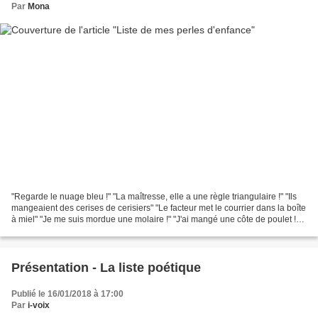
Par
Mona
"Regarde le nuage bleu !" "La maîtresse, elle a une règle triangulaire !" "Ils
mangeaient des cerises de cerisiers" "Le facteur met le courrier dans la boîte
à miel" "Je me suis mordue une molaire !" "J'ai mangé une côte de poulet !"
"Les virages sont...
Présentation - La liste poétique
Publié le 16/01/2018 à 17:00
Par
i-voix