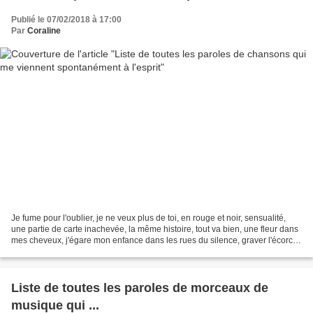
Publié le 07/02/2018 à 17:00
Par
Coraline
Je fume pour l'oublier, je ne veux plus de toi, en rouge et noir, sensualité,
une partie de carte inachevée, la même histoire, tout va bien, une fleur dans
mes cheveux, j'égare mon enfance dans les rues du silence, graver l'écorce
jusqu'à saigner, coco...
Liste de toutes les paroles de morceaux de
musique qui ...