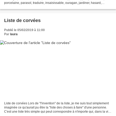
porcelaine, parasol, traduire, insaisissable, ouragan, jardiner, hasard,
évoluer, monde, montagne, hortensia Source...
Liste de corvées
Publié le 05/02/2019 à 11:00
Par
laura
Liste de corvées Lors de "l'invention" de la liste, je me suis tout simplement
imaginée ce qu'aurait pu être la "liste des choses à faire" d'une personne.
C'est une liste très simple qui peut correspondre à n'importe qui, dans la vie
de tout les jours....