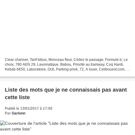
Clear channel, Tarif bibus, Monceau fleur, Cédez le passage, Formule b, Le
choix, 780 AEN 29, Lavomatique, Babou, Priorité au tramway, Coq Hardi,
Kebab 6€50, Laboratoire, Ocb, Parking privé, 72, A louer, Celibouest.com, Il
n’y a pas de défini, Boulangerie,...
Liste des mots que je ne connaissais pas avant
cette liste
Publié le 13/01/2017 à 17:00
Par
Garlonn