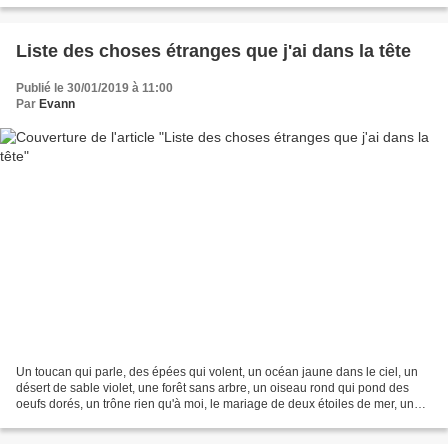
Liste des choses étranges que j'ai dans la tête
Publié le 30/01/2019 à 11:00
Par
Evann
Un toucan qui parle, des épées qui volent, un océan jaune dans le ciel, un
désert de sable violet, une forêt sans arbre, un oiseau rond qui pond des
oeufs dorés, un trône rien qu'à moi, le mariage de deux étoiles de mer, un
dragon rouillé, des pulls roses...