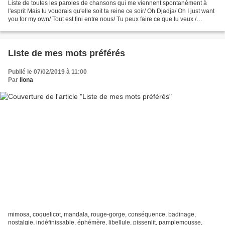
Liste de toutes les paroles de chansons qui me viennent spontanément à
l'esprit Mais tu voudrais qu'elle soit ta reine ce soir/ Oh Djadja/ Oh I just want
you for my own/ Tout est fini entre nous/ Tu peux faire ce que tu veux /
Allumer le feu/ Fais semblant...
Liste de mes mots préférés
Publié le 07/02/2019 à 11:00
Par
Ilona
mimosa, coquelicot, mandala, rouge-gorge, conséquence, badinage,
nostalgie, indéfinissable, éphémère, libellule, pissenlit, pamplemousse,