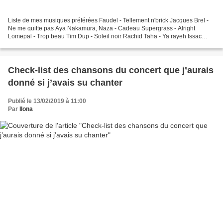
Liste de mes musiques préférées Faudel - Tellement n'brick Jacques Brel -
Ne me quitte pas Aya Nakamura, Naza - Cadeau Supergrass - Alright
Lomepal - Trop beau Tim Dup - Soleil noir Rachid Taha - Ya rayeh Issac
Delusion - Couleur menthe à l'eau Angèle,...
Check-list des chansons du concert que j’aurais
donné si j’avais su chanter
Publié le 13/02/2019 à 11:00
Par
Ilona