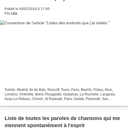
Publié le 08/02/2018 à 17:00
Par
Léa
Tolède, Madrid, Ile de Batz, Roscoff, Tours, Paris, Biarritz, Fréjus, Nice,
Londres, Vintimille, Brest, Plougastel, Guipavas, La Rochelle, Langeais,
Azay-Le-Rideau, Chinon, St Raphaël, Paris, Getafe, Plymouth, San
Sebastian, Brignogan, Lesneven, Cherbourg,...
Liste de toutes les paroles de chansons qui me
viennent spontanément à l'esprit