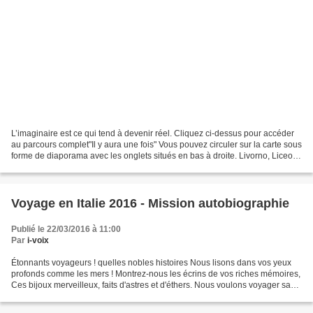
L’imaginaire est ce qui tend à devenir réel. Cliquez ci-dessus pour accéder
au parcours complet"Il y aura une fois" Vous pouvez circuler sur la carte sous
forme de diaporama avec les onglets situés en bas à droite. Livorno, Liceo
Cecioni, 14 mars 2016...
Voyage en Italie 2016 - Mission autobiographie
Publié le 22/03/2016 à 11:00
Par
i-voix
Étonnants voyageurs ! quelles nobles histoires Nous lisons dans vos yeux
profonds comme les mers ! Montrez-nous les écrins de vos riches mémoires,
Ces bijoux merveilleux, faits d'astres et d'éthers. Nous voulons voyager sans
vapeur et sans voile ! Faites,...