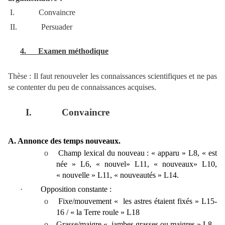
I.
Convaincre
II.
Persuader
4.
Examen méthodique
Thèse : Il faut renouveler les connaissances scientifiques et ne pas
se contenter du peu de connaissances acquises.
I.
Convaincre
A. Annonce des temps nouveaux.
o
Champ lexical du nouveau : « apparu » L8, « est
née » L6, « nouvel» L11, « nouveaux» L10,
« nouvelle » L11, « nouveautés » L14.
·
Opposition constante :
o
Fixe/mouvement « les astres étaient fixés » L15-
16 / « la Terre roule » L18
o
Grasse/maigre « jambes grasses ou maigres » L8