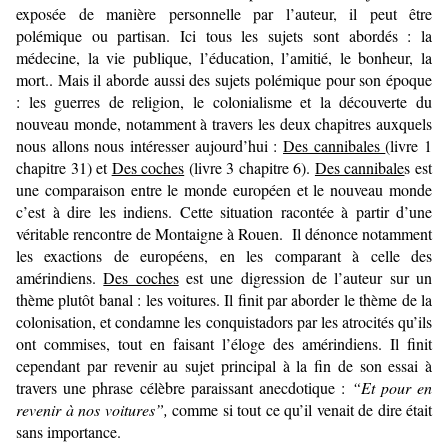
exposée de manière personnelle par l’auteur, il peut être
polémique ou partisan. Ici tous les sujets sont abordés : la
médecine, la vie publique, l’éducation, l’amitié, le bonheur, la
mort.. Mais il aborde aussi des sujets polémique pour son époque
: les guerres de religion, le colonialisme et la découverte du
nouveau monde, notamment à travers les deux chapitres auxquels
nous allons nous intéresser aujourd’hui :
Des cannibales
(livre 1
chapitre 31) et
Des coches
(livre 3 chapitre 6).
Des cannibale
s est
une comparaison entre le monde européen et le nouveau monde
c’est à dire les indiens. Cette situation racontée à partir d’une
véritable rencontre de Montaigne à Rouen. Il dénonce notamment
les exactions de européens, en les comparant à celle des
amérindiens.
Des coches
est une digression de l’auteur sur un
thème plutôt banal : les voitures. Il finit par aborder le thème de la
colonisation
, et condamne les conquistadors par les atrocités qu’ils
ont commises, tout en faisant l’éloge des amérindiens. Il finit
cependant par revenir au sujet principal à la fin de son essai à
travers une phrase célèbre paraissant anecdotique :
“Et pour en
revenir à nos voitures”,
comme si tout ce qu’il venait de dire était
sans importance.