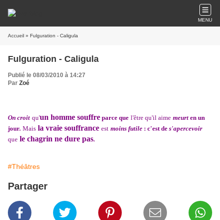
MENU
Accueil
» Fulguration - Caligula
Fulguration - Caligula
Publié le 08/03/2010 à 14:27
Par
Zoé
un homme souffre
On croit
qu'
parce que
l'être qu'il aime
meurt
en un
la vraie souffrance
jour.
Mais
est
moins futile
: c'est de
s'apercevoir
le chagrin ne dure pas
que
.
#Théâtres
Partager