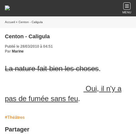
MENU
Accueil
» Centon - Caligula
Centon - Caligula
Publié le 28/03/2010 à 04:51
Par
Marine
La nature fait bien les choses
.
Oui, il n'y a
pas de fumée sans feu
.
#Théâtres
Partager