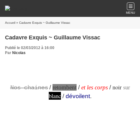
MENU
Accueil
» Cadavre Exquis ~ Guillaume Vissac
Cadavre Exquis ~ Guillaume Vissac
Publié le 02/03/2012 à 16:00
Par
Nicolas
noir
sur
/
retombent
/
et les corps
/
Nos chaines
blanc
/
dévoilent
.