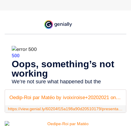
Oedip-Roi par Matéo by ivoixiroise+20202021 on Genially
https://view.genial.ly/60204f15a198a90d20510179/presentation-oedip-roi-par-mateo