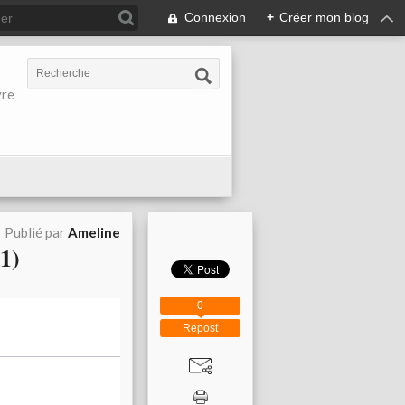
Connexion
+
Créer mon blog
vre
Publié par
Ameline
1)
0
Repost