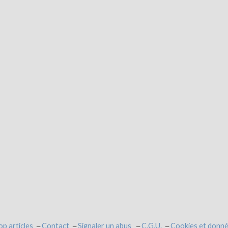
op articles
Contact
Signaler un abus
C.G.U.
Cookies et donné