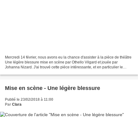
Mercredi 14 février, nous avons eu la chance d'assister à la pièce de théâtre
Une légère blessure mise en scène par Othello Vilgard et jouée par
Johanna Nizard. J'ai trouvé cette pièce intéressante, et en particulier le
"vous" puis le "tu" à qui la comédienne...
Mise en scène - Une légère blessure
Publié le 23/02/2018 à 11:00
Par
Clara