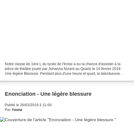
Notre classe de 1ère L du lycée de l'Iroise a eu la chance d'assister à la
pièce de théâtre jouée par Johanna Nizard au Quartz le 14 février 2018 :
Une légère Blessure. Pendant plus d'une heure et quart, la talentueuse
comédienne nous emporte dans sa...
Enonciation - Une légère blessure
Publié le 26/02/2018 à 11:00
Par
Youna