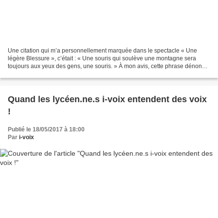
Une citation qui m’a personnellement marquée dans le spectacle « Une
légère Blessure », c’était : « Une souris qui soulève une montagne sera
toujours aux yeux des gens, une souris. » À mon avis, cette phrase dénonce
le préjugé dans notre société. Il y...
Quand les lycéen.ne.s i-voix entendent des voix
!
Publié le 18/05/2017 à 18:00
Par
i-voix