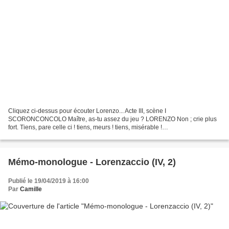
Cliquez ci-dessus pour écouter Lorenzo... Acte III, scène I
SCORONCONCOLO Maître, as-tu assez du jeu ? LORENZO Non ; crie plus
fort. Tiens, pare celle ci ! tiens, meurs ! tiens, misérable !
SCORONCONCOLO À l'assassin ! on me tue ! on me coupe la gorge...
Mémo-monologue - Lorenzaccio (IV, 2)
Publié le 19/04/2019 à 16:00
Par
Camille