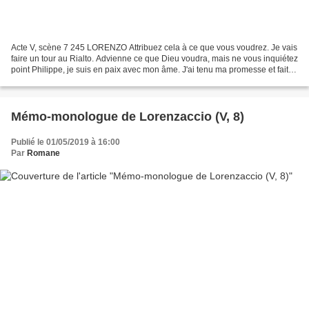
Acte V, scène 7 245 LORENZO Attribuez cela à ce que vous voudrez. Je vais
faire un tour au Rialto. Advienne ce que Dieu voudra, mais ne vous inquiétez
point Philippe, je suis en paix avec mon âme. J'ai tenu ma promesse et fait le
deuil de ma vertu, ce...
Mémo-monologue de Lorenzaccio (V, 8)
Publié le 01/05/2019 à 16:00
Par
Romane