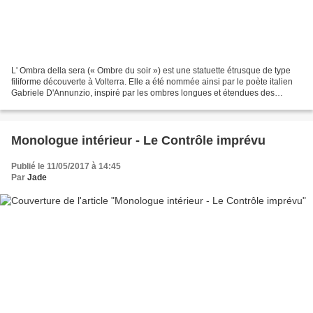
L' Ombra della sera (« Ombre du soir ») est une statuette étrusque de type
filiforme découverte à Volterra. Elle a été nommée ainsi par le poète italien
Gabriele D'Annunzio, inspiré par les ombres longues et étendues des
rayons du soleil couchant. Il...
Monologue intérieur - Le Contrôle imprévu
Publié le 11/05/2017 à 14:45
Par
Jade