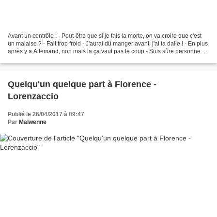
Avant un contrôle : - Peut-être que si je fais la morte, on va croire que c'est
un malaise ? - Fait trop froid - J'aurai dû manger avant, j'ai la dalle ! - En plus
après y a Allemand, non mais la ça vaut pas le coup - Suis sûre personne a
cramé que j'avais...
Quelqu'un quelque part à Florence -
Lorenzaccio
Publié le 26/04/2017 à 09:47
Par
Malwenne