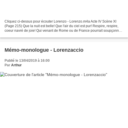
Cliquez ci-dessus pour écouter Lorenzo - Lorenzo.m4a Acte IV Scène XI
(Page 215) Que la nuit est belle! Que l'air du ciel est pur! Respire, respire,
coeur navré de joie! Qui venant de Rome ou de France pourrait soupçonner
en cette magnifique Florence,...
Mémo-monologue - Lorenzaccio
Publié le 13/04/2019 à 16:00
Par
Arthur