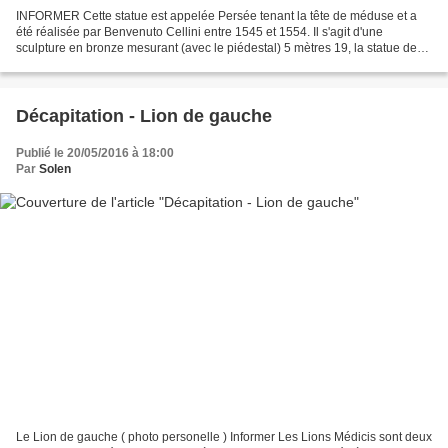
INFORMER Cette statue est appelée Persée tenant la tête de méduse et a
été réalisée par Benvenuto Cellini entre 1545 et 1554. Il s'agit d'une
sculpture en bronze mesurant (avec le piédestal) 5 mètres 19, la statue de
Persée mesurant à elle seule 3 mètres...
Décapitation - Lion de gauche
Publié le 20/05/2016 à 18:00
Par
Solen
Le Lion de gauche ( photo personelle ) Informer Les Lions Médicis sont deux