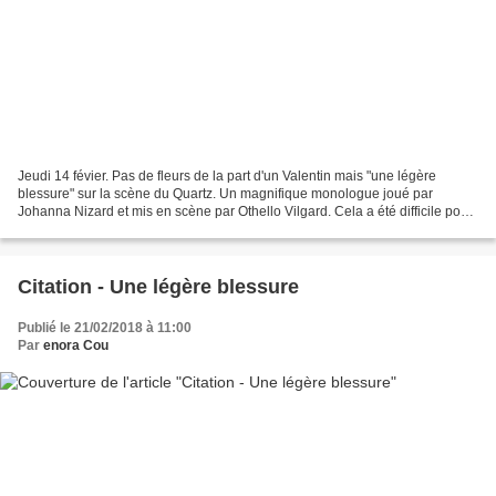
Jeudi 14 févier. Pas de fleurs de la part d'un Valentin mais "une légère
blessure" sur la scène du Quartz. Un magnifique monologue joué par
Johanna Nizard et mis en scène par Othello Vilgard. Cela a été difficile pour
moi de me décider parmi tous les...
Citation - Une légère blessure
Publié le 21/02/2018 à 11:00
Par
enora Cou