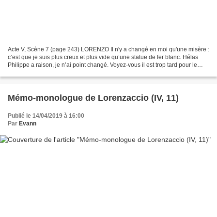
Acte V, Scène 7 (page 243) LORENZO Il n'y a changé en moi qu'une misère :
c’est que je suis plus creux et plus vide qu’une statue de fer blanc. Hélas
Philippe a raison, je n’ai point changé. Voyez-vous il est trop tard pour le
Lorenzo que j’étais. Cet...
Mémo-monologue de Lorenzaccio (IV, 11)
Publié le 14/04/2019 à 16:00
Par
Evann