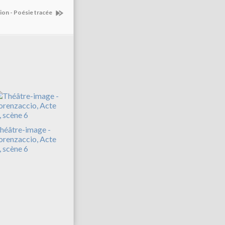
tion - Poésie tracée
héâtre-image -
orenzaccio, Acte
I, scène 6