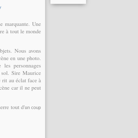
ène marquante. Une
ire à tout le monde
bjets. Nous avons
scène en une photo.
e les personnages
 sol. Sire Maurice
rit au éclat face à
cène car il ne peut
terre tout d'u
n coup