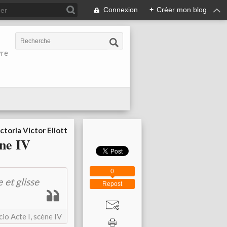
Connexion
+
Créer mon blog
vre
ctoria Victor Eliott
ène IV
0
 et glisse
Repost
io Acte I, scène IV