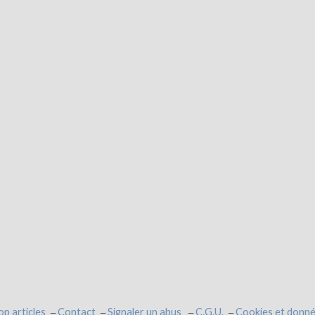
op articles
Contact
Signaler un abus
C.G.U.
Cookies et donné