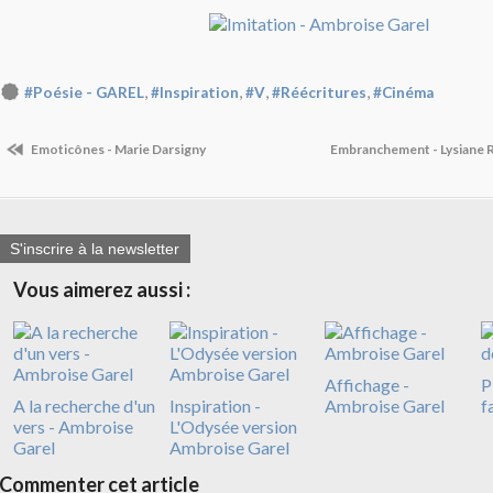
,
,
,
,
#Poésie - GAREL
#Inspiration
#V
#Réécritures
#Cinéma
Emoticônes - Marie Darsigny
Embranchement - Lysiane R
S'inscrire à la newsletter
Vous aimerez aussi :
Affichage -
P
A la recherche d'un
Inspiration -
Ambroise Garel
f
vers - Ambroise
L'Odysée version
Garel
Ambroise Garel
Commenter cet article