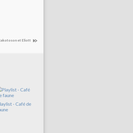
akotoson et Eliott
laylist - Café de
aune