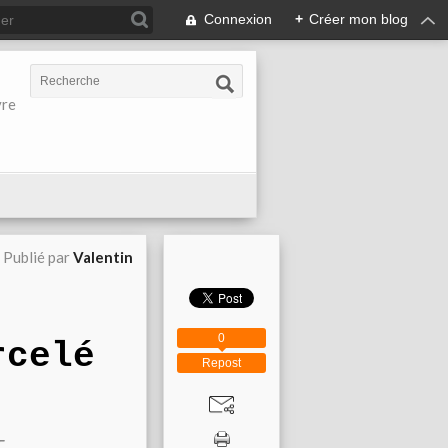
Connexion
+
Créer mon blog
vre
Publié par
Valentin
0
rcelé
Repost
T