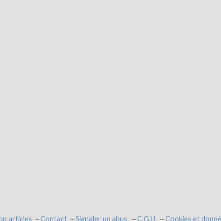
op articles
Contact
Signaler un abus
C.G.U.
Cookies et donné