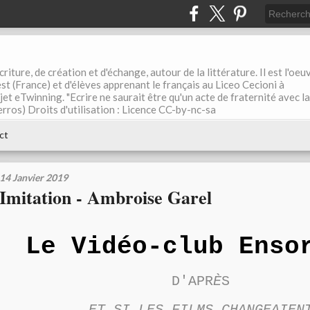
riture, de création et d'échange, autour de la littérature. Il est l'oeu
st (France) et d'élèves apprenant le français au Liceo Cecioni à
ojet eTwinning. "Ecrire ne saurait être qu'un acte de fraternité avec la
rros) Droits d'utilisation : Licence CC-by-nc-sa
ct
14 Janvier 2019
Imitation - Ambroise Garel
Le Vidéo-club Enso
D'APR
È
S
ET SI LES FILMS CHANGEAIEN