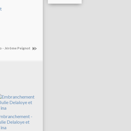
o - Jérôme Peignot
mbranchement -
ulie Delaloye et
ina