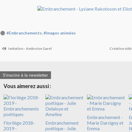
,
#Embranchements
#Images animées
Imitation - Ambroise Garel
Création vidé
S'inscrire à la newsletter
Vous aimerez aussi :
Embranchement -
E
Florilège 2018-
Embranchement
Marie Darsigny et
J
2019 -
poétique - Julie
Emma
N