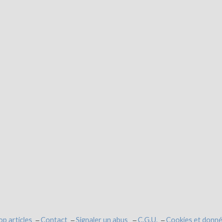
op articles
Contact
Signaler un abus
C.G.U.
Cookies et donné