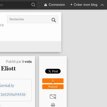
Connexion
+
Créer mon blog
vre
Publié par
i-voix
Eliott
0
enial.ly
Repost
3c61b0204a94436
.