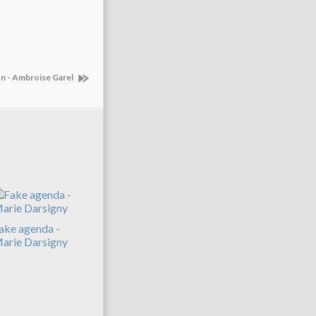
on - Ambroise Garel
ake agenda -
arie Darsigny