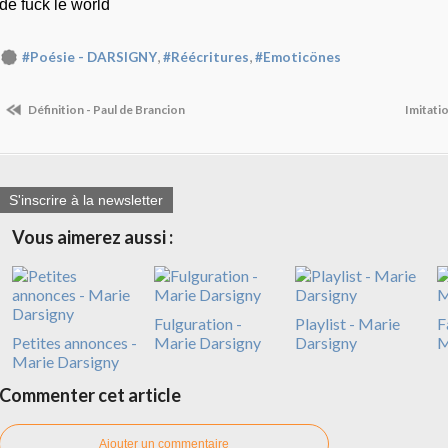
de fuck le world
,
,
#Poésie - DARSIGNY
#Réécritures
#Emoticönes
Définition - Paul de Brancion
Imitati
S'inscrire à la newsletter
Vous aimerez aussi :
Fulguration -
Playlist - Marie
F
Petites annonces -
Marie Darsigny
Darsigny
M
Marie Darsigny
Commenter cet article
Ajouter un commentaire