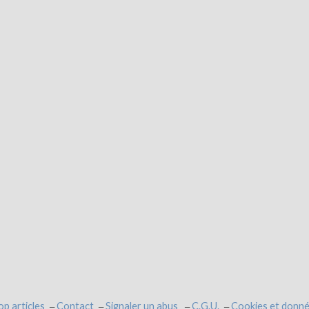
op articles
Contact
Signaler un abus
C.G.U.
Cookies et donné