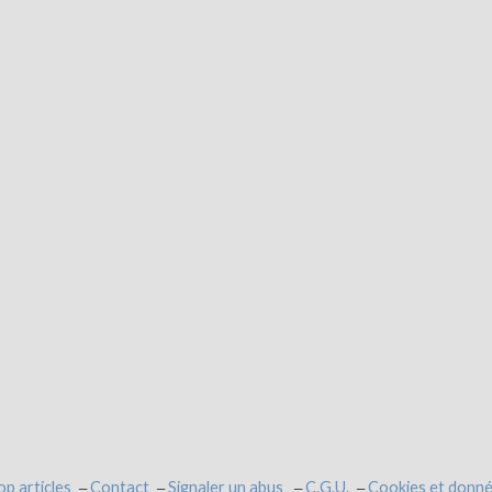
op articles
Contact
Signaler un abus
C.G.U.
Cookies et donné