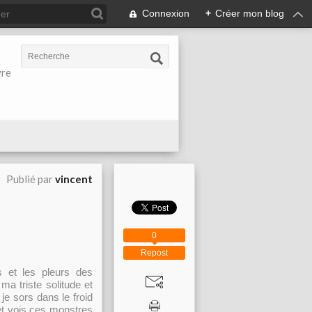
Connexion
+
Créer mon blog
vre
Publié par
vincent
0
Repost
is et les pleurs des
ma triste solitude et
je sors dans le froid
 et vois ces monstres