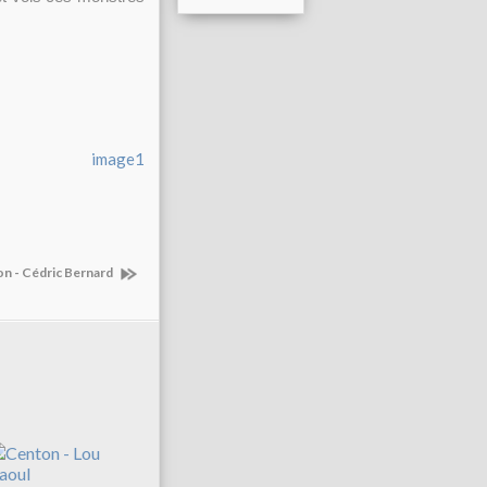
image1
ion - Cédric Bernard