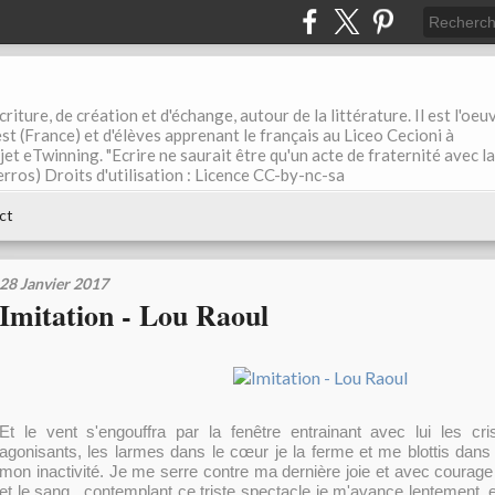
riture, de création et d'échange, autour de la littérature. Il est l'oeu
st (France) et d'élèves apprenant le français au Liceo Cecioni à
ojet eTwinning. "Ecrire ne saurait être qu'un acte de fraternité avec la
rros) Droits d'utilisation : Licence CC-by-nc-sa
ct
28 Janvier 2017
Imitation - Lou Raoul
Et le vent s'engouffra par la fenêtre entrainant avec lui les cr
agonisants, les larmes dans le cœur je la ferme et me blottis dans 
mon inactivité. Je me serre contre ma dernière joie et avec courage 
et le sang , contemplant ce triste spectacle je m'avance lentement,