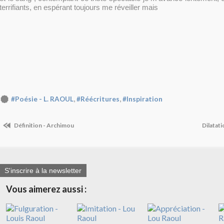
terrifiants, en espérant toujours me réveiller mais
,
,
#Poésie - L. RAOUL
#Réécritures
#Inspiration
Définition - Archimou
Dilatat
S'inscrire à la newsletter
Vous aimerez aussi :