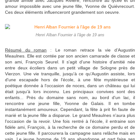
grande amitié avec Jacques Rivière, rencontré au lycée et un
amour impossible avec une jeune fille, Yvonne de Quiévrecourt.
Ces deux éléments influenceront grandement son oeuvre.
Henri Alban Fournier à l'âge de 19 ans
Résumé du roman
: Le roman retrace la vie d'Augustin
Meaulnes. Elle est contée par son ancien camarade de classe et
son ami, François Seurel. Il s'agit d'une histoire d'amitié née
entre deux écoliers dans un petit village de Sologne près de
Vierzon. Une vie tranquille, jusqu'à ce qu'Augustin assiste, lors
d'une escapade hors de l'école, à une fête mystérieuse et
poétique donnée à l'occasion de noces, dans un château qui lui
était jusqu'à lors inconnu. Les principaux convives sont des
enfants... Près du domaine sans nom,
au bord d'un lac,
il
rencontre une jeune fille, Yvonne de Galais. Il en tombe
instantanément amoureux. Cependant, la fête à prit fin faute de
marié et la jeune fille a disparue. Le grand Meaulnes n'aura plus
l'occasion de la revoir. Une fois rentré à l'école, il entraine son
fidèle ami, François, à la recherche de ce domaine perdu et de
cette jeune fille. Il parcourera la campagne sans relâche mais en
vain. Le jeune homme de 19 ans abandonne et part faire ses