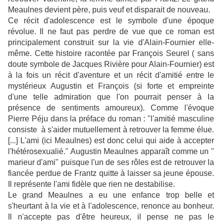
Meaulnes devient père, puis veuf et disparait de nouveau.
Ce récit d'adolescence est le symbole d'une époque
révolue. Il ne faut pas perdre de vue que ce roman est
principalement construit sur la vie d'Alain-Fournier elle-
même. Cette histoire racontée par François Seurel
( sans
doute symbole de Jacques Rivière pour Alain-Fournier)
est
à la fois un récit d'aventure et un récit d'amitié entre le
mystérieux Augustin et François
(
si forte et empreinte
d'une telle admiration que l'on pourrait penser à la
présence de sentiments amoureux). Comme l'évoque
Pierre Péju dans la préface du roman : "l'amitié masculine
consiste à s'aider mutuellement à retrouver la femme élue.
[...] L'ami (ici Meaulnes) est donc celui qui aide à accepter
l'hétérosexualié." Augustin Meaulnes apparaît comme un "
marieur d'ami" puisque l'un de ses rôles est de retrouver la
fiancée perdue de Frantz quitte à laisser sa jeune épouse.
Il représente l'ami fidèle que rien ne destabilise.
Le grand Meaulnes a eu une enfance trop belle et
s'heurtant à la vie et à l'adolescence, renonce au bonheur.
Il n'accepte pas d'être heureux, il pense ne pas le