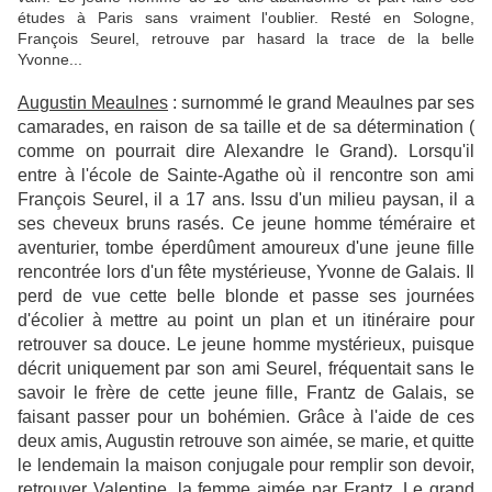
études à Paris sans vraiment l'oublier. Resté en Sologne,
François Seurel, retrouve par hasard la trace de la belle
Yvonne...
Augustin Meaulnes
: surnommé le grand Meaulnes par ses
camarades, en raison de sa taille et de sa détermination (
comme on pourrait dire Alexandre le Grand). Lorsqu'il
entre à l'école de Sainte-Agathe où il rencontre son ami
François Seurel, il a 17 ans. Issu d'un milieu paysan, il a
ses cheveux bruns rasés. Ce jeune homme téméraire et
aventurier, tombe éperdûment amoureux d'une jeune fille
rencontrée lors d'un fête mystérieuse, Yvonne de Galais. Il
perd de vue cette belle blonde et passe ses journées
d'écolier à mettre au point un plan et un itinéraire pour
retrouver sa douce. Le jeune homme mystérieux, puisque
décrit uniquement par son ami Seurel, fréquentait sans le
savoir le frère de cette jeune fille, Frantz de Galais, se
faisant passer pour un bohémien. Grâce à l'aide de ces
deux amis, Augustin retrouve son aimée, se marie, et quitte
le lendemain la maison conjugale pour remplir son devoir,
retrouver Valentine, la femme aimée par Frantz. Le grand