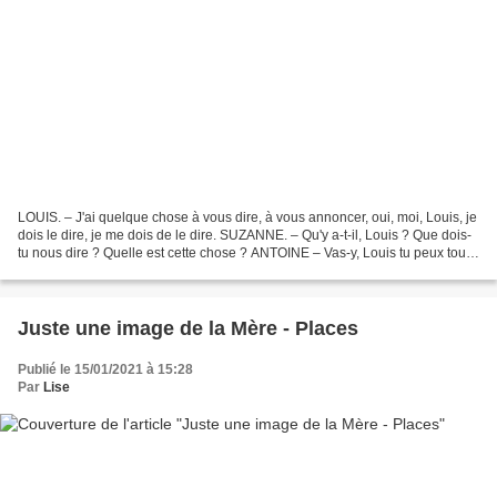
LOUIS. – J'ai quelque chose à vous dire, à vous annoncer, oui, moi, Louis, je
dois le dire, je me dois de le dire. SUZANNE. – Qu'y a-t-il, Louis ? Que dois-
tu nous dire ? Quelle est cette chose ? ANTOINE – Vas-y, Louis tu peux tout
nous dire, on est ta...
Juste une image de la Mère - Places
Publié le 15/01/2021 à 15:28
Par
Lise