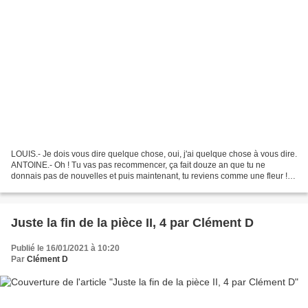
LOUIS.- Je dois vous dire quelque chose, oui, j'ai quelque chose à vous dire.
ANTOINE.- Oh ! Tu vas pas recommencer, ça fait douze an que tu ne
donnais pas de nouvelles et puis maintenant, tu reviens comme une fleur !
SUZANNE.- Arrête de t'énerver ! Laisse-le...
Juste la fin de la pièce II, 4 par Clément D
Publié le 16/01/2021 à 10:20
Par
Clément D