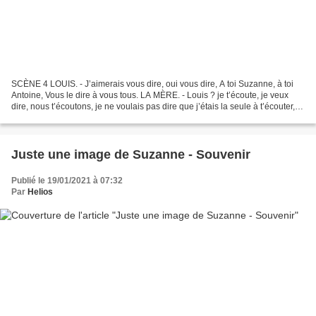
SCÈNE 4 LOUIS. - J’aimerais vous dire, oui vous dire, A toi Suzanne, à toi
Antoine, Vous le dire à vous tous. LA MÈRE. - Louis ? je t’écoute, je veux
dire, nous t’écoutons, je ne voulais pas dire que j’étais la seule à t’écouter,
cela a dû paraître bizarre,...
Juste une image de Suzanne - Souvenir
Publié le 19/01/2021 à 07:32
Par
Helios