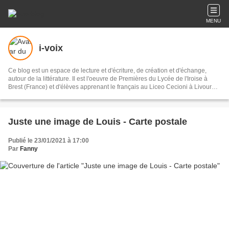
MENU
i-voix
Ce blog est un espace de lecture et d'écriture, de création et d'échange,
autour de la littérature. Il est l'oeuvre de Premières du Lycée de l'Iroise à
Brest (France) et d'élèves apprenant le français au Liceo Cecioni à Livourne
(Italie) dans le cadre d'un projet eTwinning. "Ecrire ne saurait être qu'un acte
de fraternité avec la poésie de ses semblables" (Georges Perros) Droits
d'utilisation : Licence CC-by-nc-sa
Juste une image de Louis - Carte postale
Publié le 23/01/2021 à 17:00
Par
Fanny