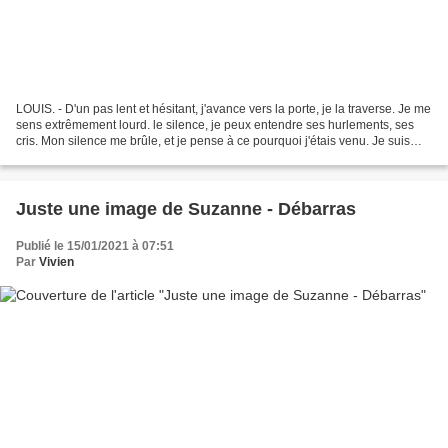
LOUIS. - D'un pas lent et hésitant, j'avance vers la porte, je la traverse. Je me
sens extrêmement lourd. le silence, je peux entendre ses hurlements, ses
cris. Mon silence me brûle, et je pense à ce pourquoi j'étais venu. Je suis
venu dire, seulement...
Juste une image de Suzanne - Débarras
Publié le 15/01/2021 à 07:51
Par
Vivien