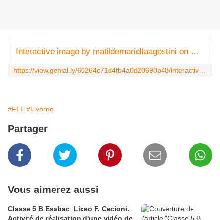
Interactive image by matildemariellaagostini on Genially
https://view.genial.ly/60264c71d4fb4a0d20690b48/interactive-image-interactive-image
#FLE
#Livorno
Partager
Vous aimerez aussi
Classe 5 B Esabac_Liceo F. Cecioni.
Activité de réalisation d'une vidéo de