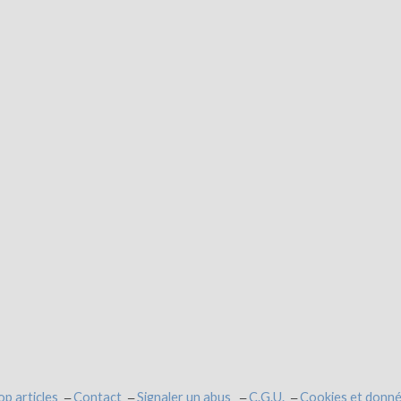
op articles
Contact
Signaler un abus
C.G.U.
Cookies et donné