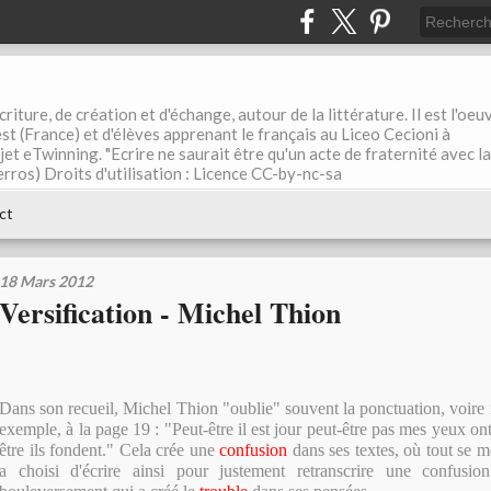
riture, de création et d'échange, autour de la littérature. Il est l'oeu
st (France) et d'élèves apprenant le français au Liceo Cecioni à
ojet eTwinning. "Ecrire ne saurait être qu'un acte de fraternité avec la
rros) Droits d'utilisation : Licence CC-by-nc-sa
ct
18 Mars 2012
Versification - Michel Thion
Dans son recueil, Michel Thion "oublie" souvent la ponctuation, voire
exemple, à la page 19 : "Peut-être il est jour peut-être pas mes yeux ont
être ils fondent." Cela crée une
confusion
dans ses textes, où tout se m
a choisi d'écrire ainsi pour justement retranscrire une confusio