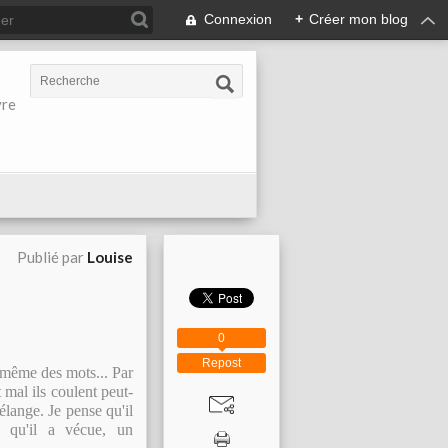
Connexion
+
Créer mon blog
vre
Publié par
Louise
0
Repost
 même des mots... Par
 mal ils coulent peut-
élange. Je pense qu'il
n qu'il a vécue, un