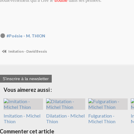
bouleversement qui a créé le
trouble
dans ses pensées.
#Poésie - M. THION
Imitation - David Bessis
S'inscrire à la newsletter
Vous aimerez aussi :
Imitation - Michel
Dilatation - Michel
Fulguration -
I
Thion
Thion
Michel Thion
M
Commenter cet article