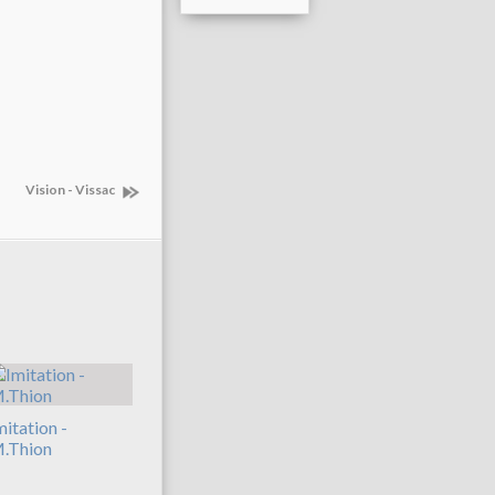
Vision - Vissac
mitation -
.Thion