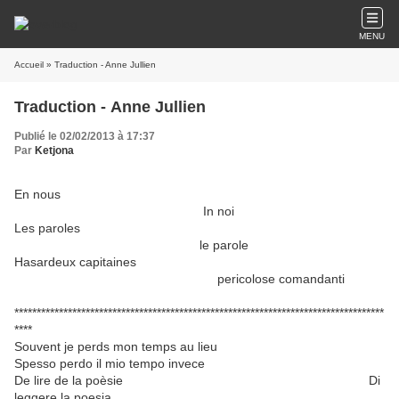
MENU
Accueil
» Traduction - Anne Jullien
Traduction - Anne Jullien
Publié le 02/02/2013 à 17:37
Par
Ketjona
En nous
In noi
Les paroles
le parole
Hasardeux capitaines
pericolose comandanti
***********************************************************************************
****
Souvent je perds mon temps au lieu
Spesso perdo il mio tempo invece
De lire de la poèsie Di
leggere la poesia