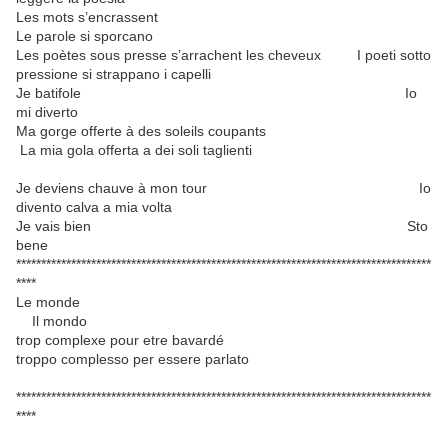
Les mots s’encrassent
Le parole si sporcano
Les poètes sous presse s’arrachent les cheveux I poeti sotto
pressione si strappano i capelli
Je batifole Io
mi diverto
Ma gorge offerte à des soleils coupants
La mia gola offerta a dei soli taglienti
Je deviens chauve à mon tour Io
divento calva a mia volta
Je vais bien Sto
bene
***********************************************************************************
****
Le monde
Il mondo
trop complexe pour etre bavardé
troppo complesso per essere parlato
***********************************************************************************
****