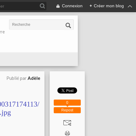
Connexion
+
Créer mon blog
vre
Publié par
Adèle
0
Repost