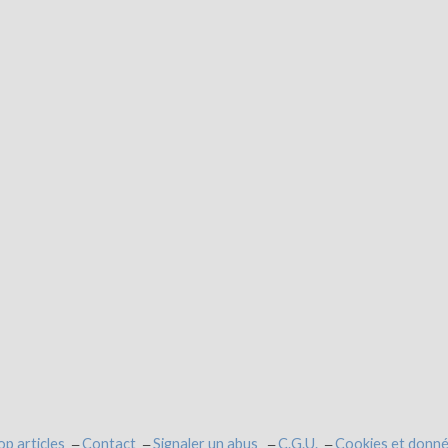
op articles
Contact
Signaler un abus
C.G.U.
Cookies et donné