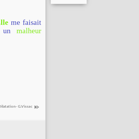
lle
me faisait
e un
malheur
Dilatation- G.Vissac