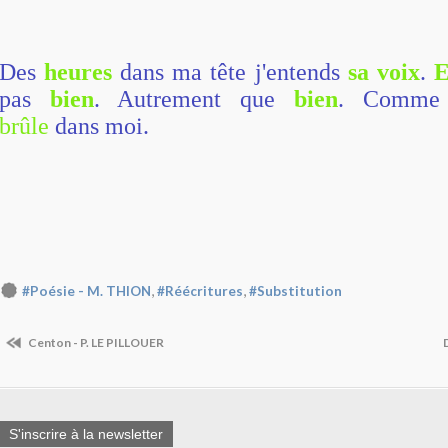
Des
heures
dans ma tête j'entends
sa voix
.
E
pas
bien
. Autrement que
bien
. Comm
brûle
dans moi.
,
,
#Poésie - M. THION
#Réécritures
#Substitution
Centon - P. LE PILLOUER
S'inscrire à la newsletter