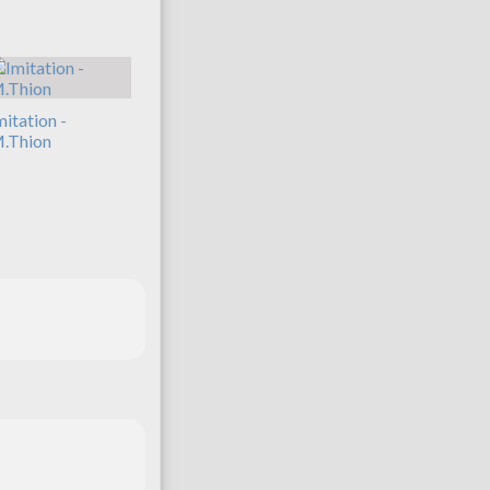
mitation -
.Thion