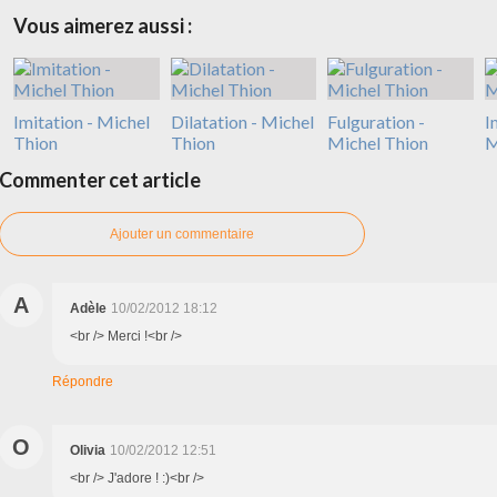
Vous aimerez aussi :
Imitation - Michel
Dilatation - Michel
Fulguration -
I
Thion
Thion
Michel Thion
M
Commenter cet article
Ajouter un commentaire
A
Adèle
10/02/2012 18:12
<br /> Merci !<br />
Répondre
O
Olivia
10/02/2012 12:51
<br /> J'adore ! :)<br />