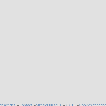
op articles
Contact
Signaler un abus
C.G.U.
Cookies et donné