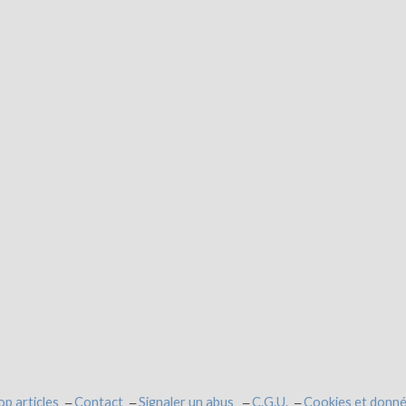
op articles
Contact
Signaler un abus
C.G.U.
Cookies et donné