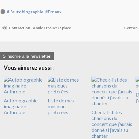
,
#L'autobiographie
#Ernaux
Contraction - Annie Ernaux : La place
Centon 
S'inscrire à la newsletter
Vous aimerez aussi :
L
Autobiographie
Liste de mes
j
imaginaire -
musiques
Anthropie
préférées
Check-list des
chansons du
concert que j’aurais
donné si j’avais su
chanter