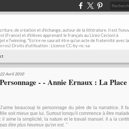
riture, de création et d'échange, autour de la littérature. Il est l'oeu
st (France) et d'élèves apprenant le français au Liceo Cecioni à
ojet eTwinning. "Ecrire ne saurait être qu'un acte de fraternité avec la
rros) Droits d'utilisation : Licence CC-by-nc-sa
ct
22 Avril 2010
Personnage - - Annie Ernaux : La Place
J'aime beaucoup le personnage du père de la narratrice. Il fa
fille soit mieux que lui. Surtout lorsqu'il commence à être malade.
: il aime la simplicité, la nature et le travail manuel. Il a la certi
pas être plus heureux qu'on est. "