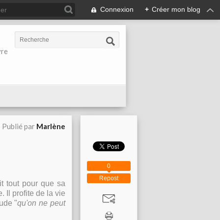
Connexion
+
Créer mon blog
vre
Publié par
Marlène
0
Repost
it tout pour que sa
 Il profite de la vie
tude "
qu'on ne peut