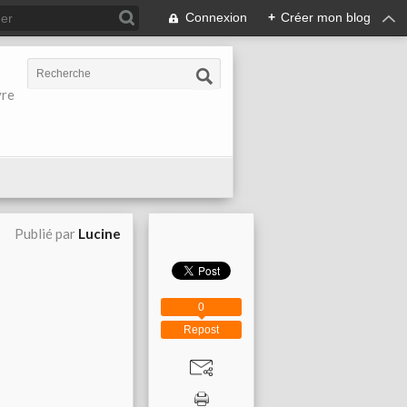
Connexion
+
Créer mon blog
vre
Publié par
Lucine
0
Repost