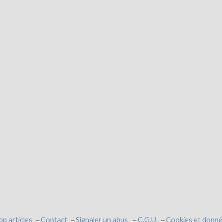
op articles
Contact
Signaler un abus
C.G.U.
Cookies et donné