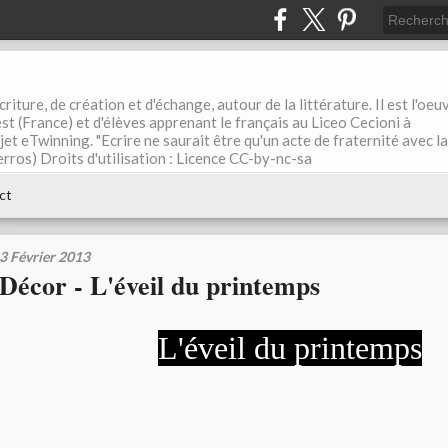
riture, de création et d'échange, autour de la littérature. Il est l'oeu
st (France) et d'élèves apprenant le français au Liceo Cecioni à
ojet eTwinning. "Ecrire ne saurait être qu'un acte de fraternité avec la
rros) Droits d'utilisation : Licence CC-by-nc-sa
ct
3 Février 2013
Décor - L'éveil du printemps
L'éveil du printemps