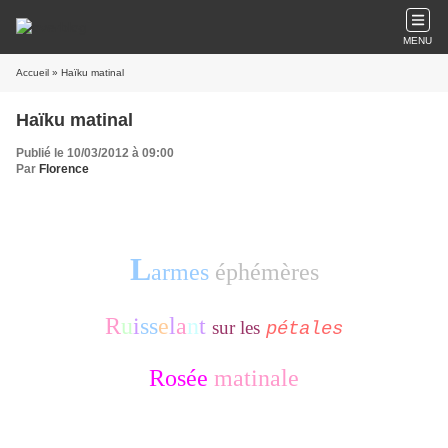
MENU
Accueil
» Haïku matinal
Haïku matinal
Publié le 10/03/2012 à 09:00
Par
Florence
L
armes
éphémères
R
u
i
ss
e
l
a
n
t
sur les
pétales
Rosée
matinale