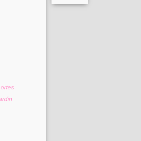
mortes
ardin