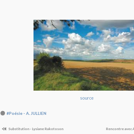
source
#Poésie - A. JULLIEN
Substitution - Lysiane Rakotoson
Rencontre avec A