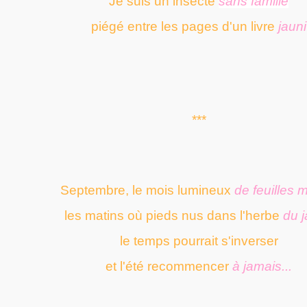
Je suis un insecte
sans famille
piégé entre les pages d'un livre
jauni
***
Septembre, le mois lumineux
de feuilles 
les matins où pieds nus dans l'herbe
du j
le temps pourrait s'inverser
et l'été recommencer
à jamais...