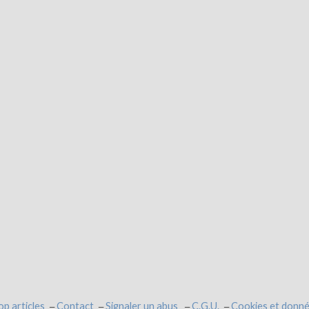
op articles
Contact
Signaler un abus
C.G.U.
Cookies et donné