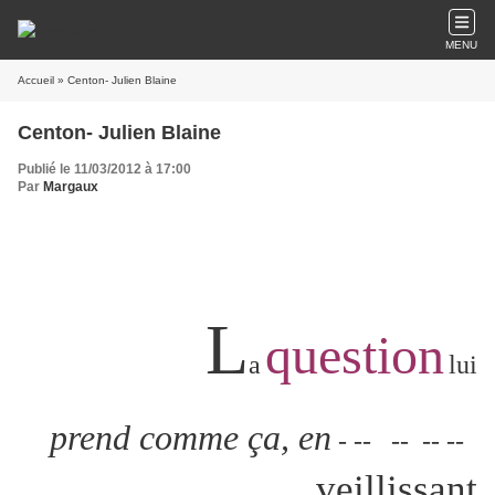
MENU
Accueil
» Centon- Julien Blaine
Centon- Julien Blaine
Publié le 11/03/2012 à 17:00
Par
Margaux
L
question
a
lui
prend comme ça, en
- -- -- -- --
veillissant