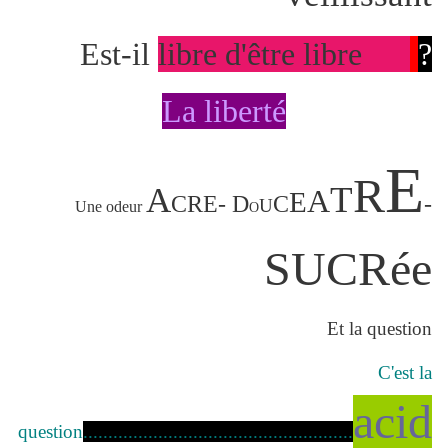
Est-il
libre d'être libre
?
La liberté
E
R
T
A
A
E
CRE
- D
C
-
U
Une
odeur
O
SUCRée
Et la
question
C'est la
a
cid
question
......................................................