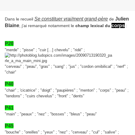
Se constituer vrai/ment grand-père
Julien
Dans le recueil
de
Blaine
corps
, j'ai remarqué notamment le
champ lexical du
:
P20
"
merde" ; "pisse" ; "cuir [...] chevelu" ; "ridé" ;
"cerveau" ; "peau", "gras" ; "sang" ; "jus" ; "cordon omibilical" ; "nerf" ;
"chair"
P40
"chair" ; 'cicatrice" ; "doigt" ; "paupières" ; "menton" ; "corps" ; "peau" ;
"tendons" ; "cuirs chevelus" ; "front" ; "dents"
P41
"main" ; "peaux" ; "nez" ; "bosses" ; "bleus" ; "peau"
P45
"bouche" ; "oreilles" ; "yeux" ; "nez" ; "cerveau" ; "cul" ; "salive" ;