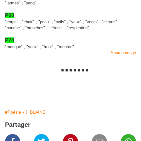
"larmes" ; "sang"
P60
"corps" ; "chair'" ; "peau" ; "poils" ; "yeux" ; "vagin" ; "clitoris" ;
"bouche" ; "bronches" ; "tétons" ; "respiration"
P74
"masque" ; "yeux" ; "front" ; "menton"
Source image
.......
#Poésie - J. BLAINE
Partager