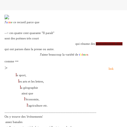
J'
a
i
m
e
ce recueil parce que
--> ces quatre cent quarante "Il paraît"
sont des poèmes très court
qui résume des
informations divers
qui ont parues dans la presse ou autre.
J'aime beaucoup la variété de
t
h
è
m
e
s
--
comme
>
link
l
e sport,
l
es arts et les lettres,
l
a géographie
ainsi que
l
'économie,
l
'agriculture etc.
______________________________________________________
On y trouve des 'évènements'
assez banales