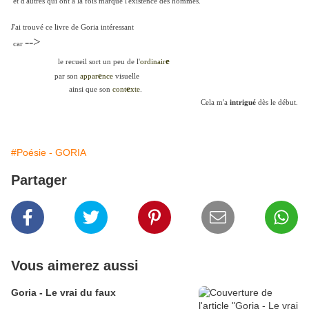
et d'autres qui ont à la fois marqué l'existence des hommes.
J'ai trouvé ce livre de Goria intéressant
-->
car
e
le recueil sort un peu de l'
ordinair
e
par son
appar
nce
visuelle
e
ainsi que son
cont
xte
.
Cela m'a
intrigué
dès le début.
#Poésie - GORIA
Partager
Vous aimerez aussi
Goria - Le vrai du faux