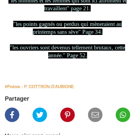
"les hommes et les femmes qui sont ici affrontent et
travaillent" page 21.
"les points gagnés ou perdus qui mèneraient au
printemps sans sève" Page 34.
"les ouvriers sont devenus tellement brutaux, cette
année." Page 52.
#Poésie - P. COTTRON-D'AUBIGNE
Partager