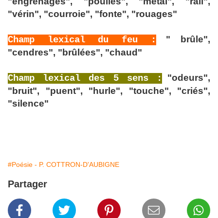
"engrenages", "poulies", "métal", "rail",
"vérin", "courroie", "fonte", "rouages"
" brûle",
Champ lexical du feu :
"cendres", "brûlées", "chaud"
"odeurs",
Champ lexical des 5 sens :
"bruit", "puent", "hurle", "touche", "criés",
"silence"
#Poésie - P. COTTRON-D'AUBIGNE
Partager