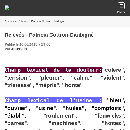
MENU
Accueil
» Relevés - Patricia Cottron-Daubigné
Relevés - Patricia Cottron-Daubigné
Publié le 16/06/2013 à 13:00
Par
Juliette H.
"colère",
Champ lexical de la douleur:
"tension", "pleurer", "calme", "violent",
"tristesse", "mépris", "honte"
"bleu",
Champ lexical de l'usine :
"ouvrier", "usine", "huiles", "comptoirs",
"établi",
"roulement", "fenwicks",
"barres",
"machines", "hottes",