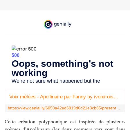
Voix mêlées - Apollinaire par Fanny by ivoixiroise+20202021 on Genially
https://view.genial.ly/6050a42ed6919d0d21e3cb65/presentation-voix-melees-apollinaire-par-fanny
Cette création polyphonique est inspirée de plusieurs
poèmes d'Apollinaire (les deux premiers vers sont dans