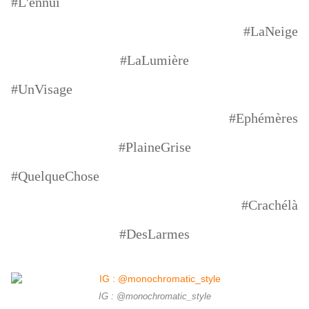
#L'ennui
#LaNeige
#LaLumière
#UnVisage
#Ephémères
#PlaineGrise
#QuelqueChose
#Crachélà
#DesLarmes
IG : @monochromatic_style