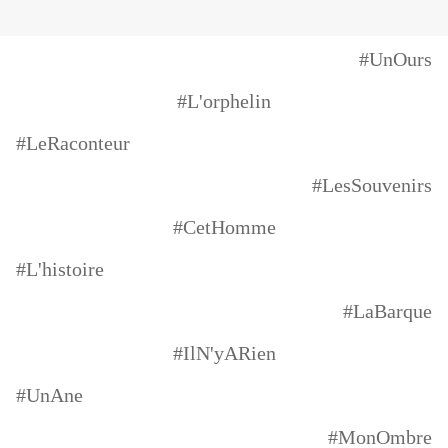
#UnOurs
#L'orphelin
#LeRaconteur
#LesSouvenirs
#CetHomme
#L'histoire
#LaBarque
#IlN'yARien
#UnAne
#MonOmbre