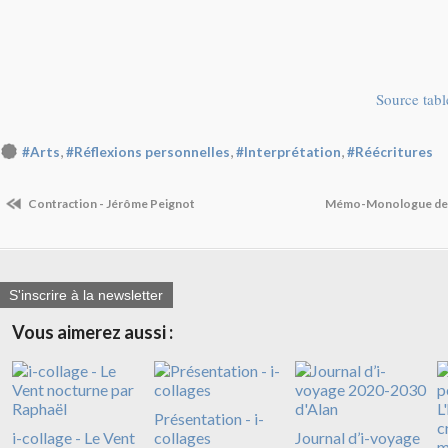
Source tab
,
,
,
#Arts
#Réflexions personnelles
#Interprétation
#Réécritures
Contraction - Jérôme Peignot
Mémo-Monologue de L
S'inscrire à la newsletter
Vous aimerez aussi :
Présentation - i-
i-collage - Le Vent
collages
Journal d’i-voyage