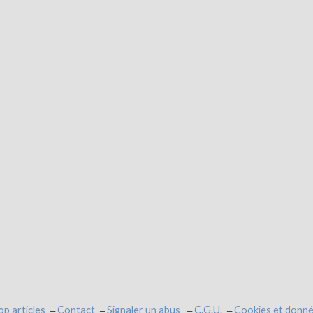
op articles
Contact
Signaler un abus
C.G.U.
Cookies et donné