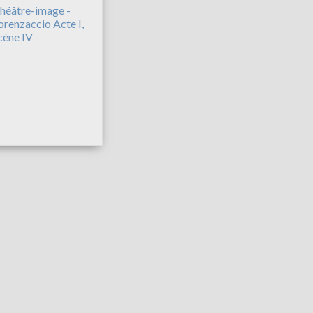
héâtre-image -
orenzaccio Acte I,
cène IV